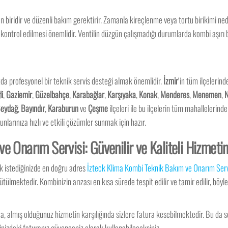
en biridir ve düzenli bakım gerektirir. Zamanla kireçlenme veya tortu birikimi ne
kontrol edilmesi önemlidir. Ventilin düzgün çalışmadığı durumlarda kombi aşırı ba
da profesyonel bir teknik servis desteği almak önemlidir.
İzmir
‘in tüm ilçelerin
li
,
Gaziemir
,
Güzelbahçe
,
Karabağlar
,
Karşıyaka
,
Konak
,
Menderes
,
Menemen
,
N
eydağ
,
Bayındır
,
Karaburun
ve
Çeşme
ilçeleri ile bu ilçelerin tüm mahallelerin
nlarınıza hızlı ve etkili çözümler sunmak için hazır.
e Onarım Servisi: Güvenilir ve Kaliteli Hizmeti
k istediğinizde en doğru adres
İzteck Klima Kombi Teknik Bakım ve Onarım Serv
ülmektedir. Kombinizin arızası en kısa sürede tespit edilir ve tamir edilir, böy
a, almış olduğunuz hizmetin karşılığında sizlere fatura kesebilmektedir. Bu da
nizdeki faturanız güvenceniz olarak kullanabileceksiniz.