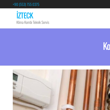
+90 (553) 755 0375
İZTECK
Klima Kombi Teknik Servis
Ko