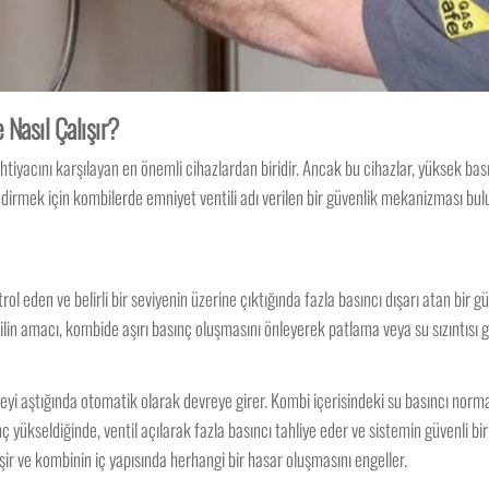
 Nasıl Çalışır?
ihtiyacını karşılayan en önemli cihazlardan biridir. Ancak bu cihazlar, yüksek b
a indirmek için kombilerde emniyet ventili adı verilen bir güvenlik mekanizması bul
ol eden ve belirli bir seviyenin üzerine çıktığında fazla basıncı dışarı atan bir 
lin amacı, kombide aşırı basınç oluşmasını önleyerek patlama veya su sızıntısı g
eviyeyi aştığında otomatik olarak devreye girer. Kombi içerisindeki su basıncı no
kseldiğinde, ventil açılarak fazla basıncı tahliye eder ve sistemin güvenli bir ş
 ve kombinin iç yapısında herhangi bir hasar oluşmasını engeller.