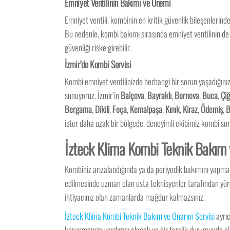
Emniyet Ventilinin Bakımı ve Önemi
Emniyet ventili, kombinin en kritik güvenlik bileşenlerind
Bu nedenle, kombi bakımı sırasında emniyet ventilinin de 
güvenliği riske girebilir.
İzmir’de Kombi Servisi
Kombi emniyet ventilinizde herhangi bir sorun yaşadığınız
sunuyoruz. İzmir’in
Balçova
,
Bayraklı
,
Bornova
,
Buca
,
Çiğ
Bergama
,
Dikili
,
Foça
,
Kemalpaşa
,
Kınık
,
Kiraz
,
Ödemiş
,
B
ister daha uzak bir bölgede, deneyimli ekibimiz kombi soru
İzteck Klima Kombi Teknik Bakım v
Kombiniz arızalandığında ya da periyodik bakımını yapma
edilmesinde uzman olan usta teknisyenler tarafından yürüt
ihtiyacınız olan zamanlarda mağdur kalmazsınız.
İzteck Klima Kombi Teknik Bakım ve Onarım Servisi
ayrıc
korunmanıza yardımcı olacak ve bir terslik durumunda eli