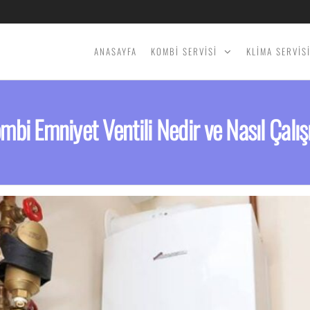
ANASAYFA
KOMBİ SERVİSİ
KLİMA SERVİS
mbi Emniyet Ventili Nedir ve Nasıl Çalış