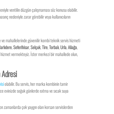
deniyle ventilin düzgün çalışmaması söz konusu olabilir.
sınç nedeniyle zarar görebilir veya kullanıcıların
de ve mahallelerinde güvenilir kombi teknik servis hizmeti
arlıdere
,
Seferihisar
,
Selçuk
,
Tire
,
Torbalı
,
Urla
,
Aliağa
,
de hizmet vermekteyiz. İster merkezi bir mahallede olun,
n Adresi
isi
olabilir. Bu servis, her marka kombinin tamir
lece evinizde soğuk günlerde ısıtma ve sıcak suya
 son zamanlarda çok yaygın olan korsan servislerden