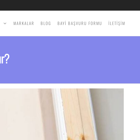
İ
MARKALAR
BLOG
BAYİ BAŞVURU FORMU
İLETİŞİM
ır?