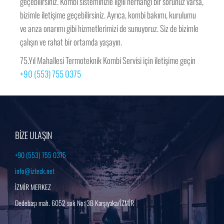
geçebilirsiniz. Kombi sisteminizle ilgili herhangi bir sorunuz varsa,
bizimle iletişime geçebilirsiniz. Ayrıca, kombi bakımı, kurulumu
ve arıza onarımı gibi hizmetlerimizi de sunuyoruz. Siz de bizimle
çalışın ve rahat bir ortamda yaşayın.
75.Yıl Mahallesi Termoteknik Kombi Servisi için iletişime geçin
+90 (553) 755 0375
BİZE ULAŞIN
+90 (553) 755 0375
info@izteck.net
İZMİR MERKEZ
Dedebaşı mah. 6052 sok No: 3B Karşıyaka/İZMİR