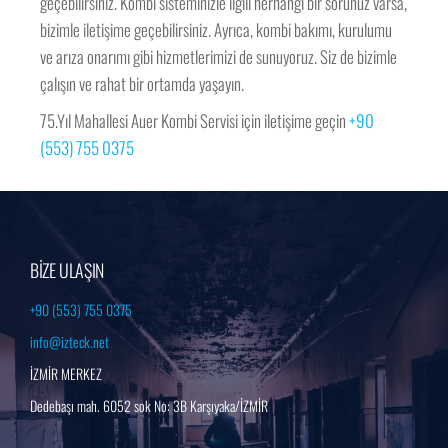
geçebilirsiniz. Kombi sisteminizle ilgili herhangi bir sorunuz varsa,
bizimle iletişime geçebilirsiniz. Ayrıca, kombi bakımı, kurulumu
ve arıza onarımı gibi hizmetlerimizi de sunuyoruz. Siz de bizimle
çalışın ve rahat bir ortamda yaşayın.
75.Yıl Mahallesi Auer Kombi Servisi için iletişime geçin
+90
(553) 755 0375
BİZE ULAŞIN
+90 (553) 755 0375
info@izteck.net
İZMİR MERKEZ
Dedebaşı mah. 6052 sok No: 3B Karşıyaka/İZMİR