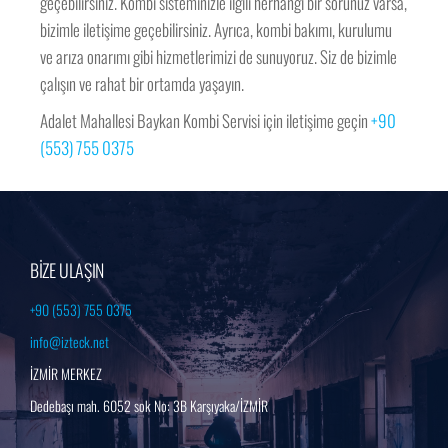
geçebilirsiniz. Kombi sisteminizle ilgili herhangi bir sorunuz varsa,
bizimle iletişime geçebilirsiniz. Ayrıca, kombi bakımı, kurulumu
ve arıza onarımı gibi hizmetlerimizi de sunuyoruz. Siz de bizimle
çalışın ve rahat bir ortamda yaşayın.
Adalet Mahallesi Baykan Kombi Servisi için iletişime geçin
+90
(553) 755 0375
BİZE ULAŞIN
+90 (553) 755 0375
info@izteck.net
İZMİR MERKEZ
Dedebaşı mah. 6052 sok No: 3B Karşıyaka/İZMİR