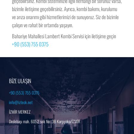
geçebilirsiniz. Kombi sisteminizle ilgili herhangi bir sorunuz varsa,
bizimle iletişime geçebilirsiniz. Ayrıca, kombi bakımı, kurulumu
ve arıza onarımı gibi hizmetlerimizi de sunuyoruz. Siz de bizimle
çalışın ve rahat bir ortamda yaşayın.
Bahariye Mahallesi Lambert Kombi Servisi için iletişime geçin
+90 (553) 755 0375
BİZE ULAŞIN
+90 (553) 755 0375
info@izteck.net
İZMİR MERKEZ
Dedebaşı mah. 6052 sok No: 3B Karşıyaka/İZMİR