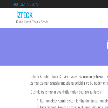
+90 (553) 755 0375
İZTECK
Klima Kombi Teknik Servis
İzteck Kombi Teknik Servisi olarak, sizlere en iyi hizmeti
zaman zaman arızalar meydana gelebilir ve bu nedenle hızl
Bizimle çalışmanın avantajlarından bazıları şunlardır:
Uzman ekip: Kombi sistemleri hakkında uzman bir ek
Hızlı hizmet: Kombi arızasının oluşması halinde, 