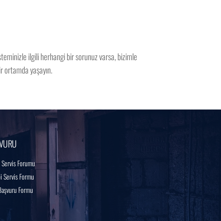
eminizle ilgili herhangi bir sorunuz varsa, bizimle
bir ortamda yaşayın.
VURU
 Servis Forumu
 Servis Formu
Başvuru Formu