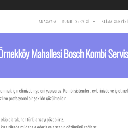
ANASAYFA
KOMBİ SERVİSİ
KLİMA SERVİS
Örnekköy Mahallesi Bosch Kombi Servis
 sunmak için elimizden geleni yapıyoruz. Kombi sistemleri, evlerinizde ve işletme
ı ve profesyonel bir şekilde çözülmelidir.
ip olarak, her türlü arızayı çözebiliriz.
en kısa sürede müdahale ederiz ve arızanın çözümünü sağlarız.