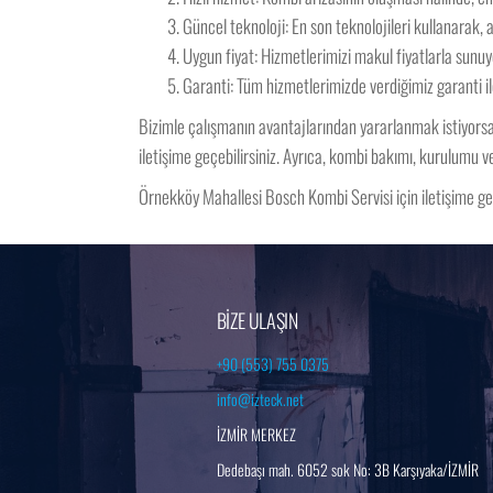
Güncel teknoloji: En son teknolojileri kullanarak, a
Uygun fiyat: Hizmetlerimizi makul fiyatlarla sunuy
Garanti: Tüm hizmetlerimizde verdiğimiz garanti il
Bizimle çalışmanın avantajlarından yararlanmak istiyorsanı
iletişime geçebilirsiniz. Ayrıca, kombi bakımı, kurulumu v
Örnekköy Mahallesi Bosch Kombi Servisi için iletişime g
BİZE ULAŞIN
+90 (553) 755 0375
info@izteck.net
İZMİR MERKEZ
Dedebaşı mah. 6052 sok No: 3B Karşıyaka/İZMİR