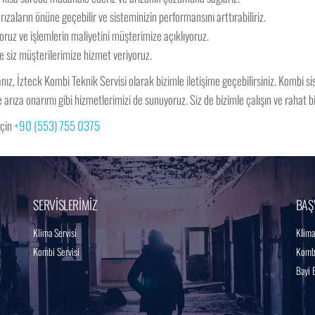
rızaların önüne geçebilir ve sisteminizin performansını arttırabiliriz.
oruz ve işlemlerin maliyetini müşterimize açıklıyoruz.
e siz müşterilerimize hizmet veriyoruz.
z, İzteck Kombi Teknik Servisi olarak bizimle iletişime geçebilirsiniz. Kombi sist
e arıza onarımı gibi hizmetlerimizi de sunuyoruz. Siz de bizimle çalışın ve rahat 
eçin
+90 (553) 755 0375
SERVİSLERİMİZ
BAŞ
Klima Servisi
Klima
Kombi Servisi
Kombi
Bayi 