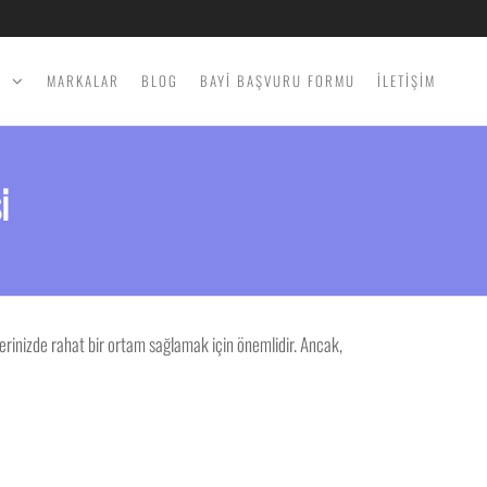
İ
MARKALAR
BLOG
BAYİ BAŞVURU FORMU
İLETİŞİM
i
lerinizde rahat bir ortam sağlamak için önemlidir. Ancak,