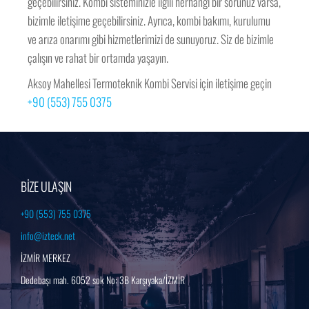
geçebilirsiniz. Kombi sisteminizle ilgili herhangi bir sorunuz varsa,
bizimle iletişime geçebilirsiniz. Ayrıca, kombi bakımı, kurulumu
ve arıza onarımı gibi hizmetlerimizi de sunuyoruz. Siz de bizimle
çalışın ve rahat bir ortamda yaşayın.
Aksoy Mahellesi Termoteknik Kombi Servisi için iletişime geçin
+90 (553) 755 0375
BİZE ULAŞIN
+90 (553) 755 0375
info@izteck.net
İZMİR MERKEZ
Dedebaşı mah. 6052 sok No: 3B Karşıyaka/İZMİR