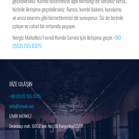
geçebilirsiniz. Kombi sisteminizle ilgili herhangi bir sorunuz varsa,
bizimle iletişime geçebilirsiniz. Ayrıca, kombi bakımı, kurulumu
ve arıza onarımı gibi hizmetlerimizi de sunuyoruz. Siz de bizimle
çalışın ve rahat bir ortamda yaşayın.
Nergiz Mahallesi Ferroli Kombi Servisi için iletişime geçin
+90
(553) 755 0375
BİZE ULAŞIN
+90 (553) 755 0375
info@izteck.net
İZMİR MERKEZ
Dedebaşı mah. 6052 sok No: 3B Karşıyaka/İZMİR