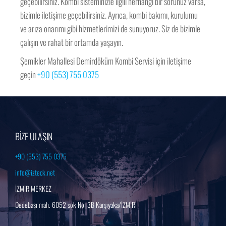
geçebilirsiniz. Kombi sisteminizle ilgili herhangi bir sorunuz varsa,
bizimle iletişime geçebilirsiniz. Ayrıca, kombi bakımı, kurulumu
ve arıza onarımı gibi hizmetlerimizi de sunuyoruz. Siz de bizimle
çalışın ve rahat bir ortamda yaşayın.
Şemikler Mahallesi Demirdöküm Kombi Servisi için iletişime
geçin
+90 (553) 755 0375
BİZE ULAŞIN
+90 (553) 755 0375
info@izteck.net
İZMİR MERKEZ
Dedebaşı mah. 6052 sok No: 3B Karşıyaka/İZMİR