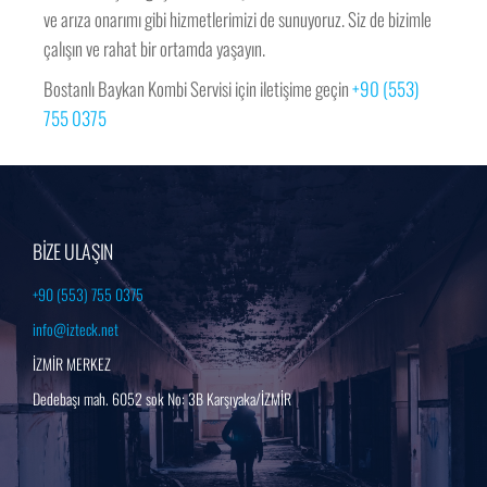
ve arıza onarımı gibi hizmetlerimizi de sunuyoruz. Siz de bizimle
çalışın ve rahat bir ortamda yaşayın.
Bostanlı Baykan Kombi Servisi için iletişime geçin
+90 (553)
755 0375
BİZE ULAŞIN
+90 (553) 755 0375
info@izteck.net
İZMİR MERKEZ
Dedebaşı mah. 6052 sok No: 3B Karşıyaka/İZMİR