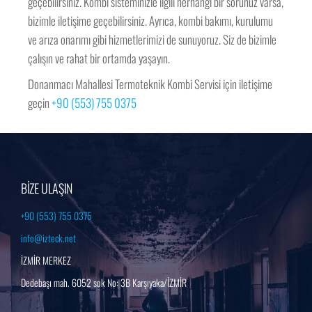
geçebilirsiniz. Kombi sisteminizle ilgili herhangi bir sorunuz varsa,
bizimle iletişime geçebilirsiniz. Ayrıca, kombi bakımı, kurulumu
ve arıza onarımı gibi hizmetlerimizi de sunuyoruz. Siz de bizimle
çalışın ve rahat bir ortamda yaşayın.
Donanmacı Mahallesi Termoteknik Kombi Servisi için iletişime
geçin
+90 (553) 755 0375
BİZE ULAŞIN
+90 (553) 755 0375
info@izteck.net
İZMİR MERKEZ
Dedebaşı mah. 6052 sok No: 3B Karşıyaka/İZMİR