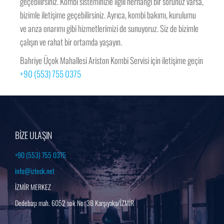
geçebilirsiniz. Kombi sisteminizle ilgili herhangi bir sorunuz varsa,
bizimle iletişime geçebilirsiniz. Ayrıca, kombi bakımı, kurulumu
ve arıza onarımı gibi hizmetlerimizi de sunuyoruz. Siz de bizimle
çalışın ve rahat bir ortamda yaşayın.
Bahriye Üçok Mahallesi Ariston Kombi Servisi için iletişime geçin
+90 (553) 755 0375
BİZE ULAŞIN
+90 (553) 755 0375
info@izteck.net
İZMİR MERKEZ
Dedebaşı mah. 6052 sok No: 3B Karşıyaka/İZMİR