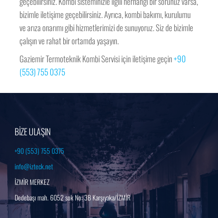
geçebilirsiniz. Kombi sisteminizle ilgili herhangi bir sorunuz varsa,
bizimle iletişime geçebilirsiniz. Ayrıca, kombi bakımı, kurulumu
ve arıza onarımı gibi hizmetlerimizi de sunuyoruz. Siz de bizimle
çalışın ve rahat bir ortamda yaşayın.
Gaziemir Termoteknik Kombi Servisi için iletişime geçin
+90
(553) 755 0375
BİZE ULAŞIN
+90 (553) 755 0375
info@izteck.net
İZMİR MERKEZ
Dedebaşı mah. 6052 sok No: 3B Karşıyaka/İZMİR