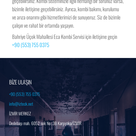
geçebilirsiniz. Kombi sisteminizle ilgili herhangi bir sorunuz varsa,
bizimle iletişime geçebilirsiniz. Ayrıca, kombi bakımı, kurulumu
ve arıza onarımı gibi hizmetlerimizi de sunuyoruz. Siz de bizimle
çalışın ve rahat bir ortamda yaşayın.
Bahriye Üçok Mahallesi Eca Kombi Servisi için iletişime geçin
+90 (553) 755 0375
BİZE ULAŞIN
+90 (553) 755 0375
info@izteck.net
İZMİR MERKEZ
Dedebaşı mah. 6052 sok No: 3B Karşıyaka/İZMİR