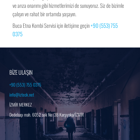
ve arıza onarımı gibi hizmetlerimizi de sunuyoruz. Siz de bizimle
çalışın ve rahat bir ortamda yaşayın.
Buca Etna Kombi Servisi için iletişime geçin
+90 (553) 755
0375
BİZE ULAŞIN
+90 (553) 755 0375
info@izteck.net
İZMİR MERKEZ
Dedebaşı mah. 6052 sok No: 3B Karşıyaka/İZMİR