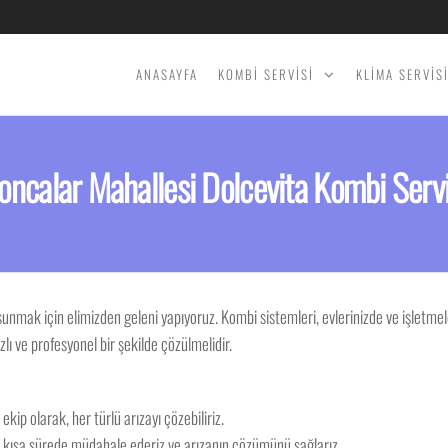
ANASAYFA
KOMBİ SERVİSİ
KLİMA SERVİS
oncalar Mahallesi Dolcevita Kombi Servi
 sunmak için elimizden geleni yapıyoruz. Kombi sistemleri, evlerinizde ve işletme
ı ve profesyonel bir şekilde çözülmelidir.
ip olarak, her türlü arızayı çözebiliriz.
en kısa sürede müdahale ederiz ve arızanın çözümünü sağlarız.