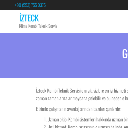
+90 (553) 755 0375
İZTECK
Klima Kombi Teknik Servis
G
İzteck Kombi Teknik Servisi olarak, sizlere en iyi hizmeti
zaman zaman arızalar meydana gelebilir ve bu nedenle hızl
Bizimle çalışmanın avantajlarından bazıları şunlardır:
Uzman ekip: Kombi sistemleri hakkında uzman bir ek
Hızlı hizmet: Kombi arızasının oluşması halinde, 