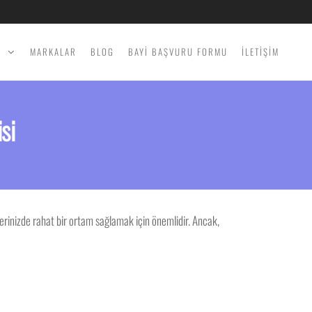
İ
MARKALAR
BLOG
BAYİ BAŞVURU FORMU
İLETİŞİM
si
lerinizde rahat bir ortam sağlamak için önemlidir. Ancak,