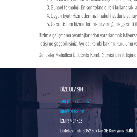
Güncel teknoloji: En son teknolojileri kullanarak, a
Uygun fiyat: Hizmetlerimizi makul fiyatlarla sunuy
Garanti: Tüm hizmetlerimizde verdiğimiz garanti il
Bizimle çalışmanın avantajlarından yararlanmak istiyorsanı
iletişime geçebilirsiniz. Ayrıca, kombi bakımı, kurulumu v
Goncalar Mahallesi Dolcevita Kombi Servisi için iletişim
BİZE ULAŞIN
+90 (553) 755 0375
info@izteck.net
İZMİR MERKEZ
Dedebaşı mah. 6052 sok No: 3B Karşıyaka/İZMİR