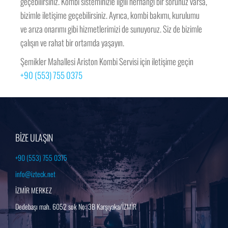
geçebilirsiniz. Kombi sisteminizle ilgili herhangi bir sorunuz varsa,
bizimle iletişime geçebilirsiniz. Ayrıca, kombi bakımı, kurulumu
ve arıza onarımı gibi hizmetlerimizi de sunuyoruz. Siz de bizimle
çalışın ve rahat bir ortamda yaşayın.
Şemikler Mahallesi Ariston Kombi Servisi için iletişime geçin
+90 (553) 755 0375
BİZE ULAŞIN
+90 (553) 755 0375
info@izteck.net
İZMİR MERKEZ
Dedebaşı mah. 6052 sok No: 3B Karşıyaka/İZMİR