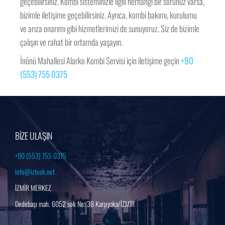
geçebilirsiniz. Kombi sisteminizle ilgili herhangi bir sorunuz varsa,
bizimle iletişime geçebilirsiniz. Ayrıca, kombi bakımı, kurulumu
ve arıza onarımı gibi hizmetlerimizi de sunuyoruz. Siz de bizimle
çalışın ve rahat bir ortamda yaşayın.
İnönü Mahallesi Alarko Kombi Servisi için iletişime geçin
+90
(553) 755 0375
BİZE ULAŞIN
+90 (553) 755 0375
info@izteck.net
İZMİR MERKEZ
Dedebaşı mah. 6052 sok No: 3B Karşıyaka/İZMİR