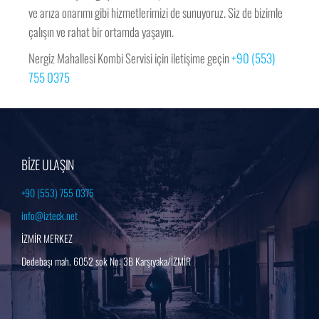
ve arıza onarımı gibi hizmetlerimizi de sunuyoruz. Siz de bizimle
çalışın ve rahat bir ortamda yaşayın.
Nergiz Mahallesi Kombi Servisi için iletişime geçin
+90 (553)
755 0375
BİZE ULAŞIN
+90 (553) 755 0375
info@izteck.net
İZMİR MERKEZ
Dedebaşı mah. 6052 sok No: 3B Karşıyaka/İZMİR