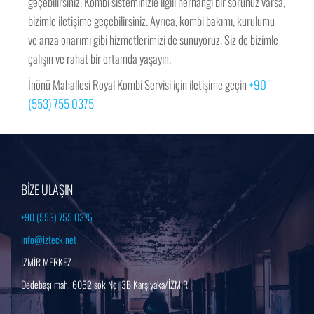
geçebilirsiniz. Kombi sisteminizle ilgili herhangi bir sorunuz varsa,
bizimle iletişime geçebilirsiniz. Ayrıca, kombi bakımı, kurulumu
ve arıza onarımı gibi hizmetlerimizi de sunuyoruz. Siz de bizimle
çalışın ve rahat bir ortamda yaşayın.
İnönü Mahallesi Royal Kombi Servisi için iletişime geçin
+90
(553) 755 0375
BİZE ULAŞIN
+90 (553) 755 0375
info@izteck.net
İZMİR MERKEZ
Dedebaşı mah. 6052 sok No: 3B Karşıyaka/İZMİR