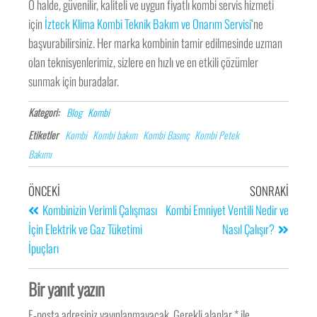
O halde, güvenilir, kaliteli ve uygun fiyatlı kombi servis hizmeti
için
İzteck Klima Kombi Teknik Bakım ve Onarım Servisi
‘ne
başvurabilirsiniz. Her marka kombinin tamir edilmesinde uzman
olan teknisyenlerimiz, sizlere en hızlı ve en etkili çözümler
sunmak için buradalar.
Kategori:
Blog
Kombi
Etiketler
Kombi
Kombi bakım
Kombi Basınç
Kombi Petek
Bakımı
ÖNCEKI
SONRAKI
Kombinizin Verimli Çalışması
Kombi Emniyet Ventili Nedir ve
İçin Elektrik ve Gaz Tüketimi
Nasıl Çalışır?
İpuçları
Bir yanıt yazın
E-posta adresiniz yayınlanmayacak.
Gerekli alanlar
*
ile