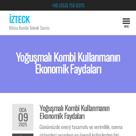
+90 (553) 755 0375
İZTECK
MENÜ
Klima Kombi Teknik Servis
Yoğuşmalı Kombi Kullanmanın
Ekonomik Faydaları
Yoğuşmalı Kombi Kullanmanın
OCA
09
Ekonomik Faydaları
2025
Günümüzde enerji tasarrufu ve verimlilik, ısınma
sistemleri seçerken en önemli kriterlerden biri