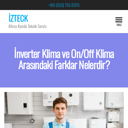
+90 (553) 755 0375
İZTECK
MENÜ
Klima Kombi Teknik Servis
İnverter Klima ve On/Off Klima
Arasındaki Farklar Nelerdir?