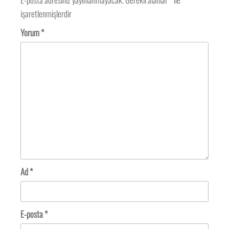
işaretlenmişlerdir
Yorum
*
Ad
*
E-posta
*