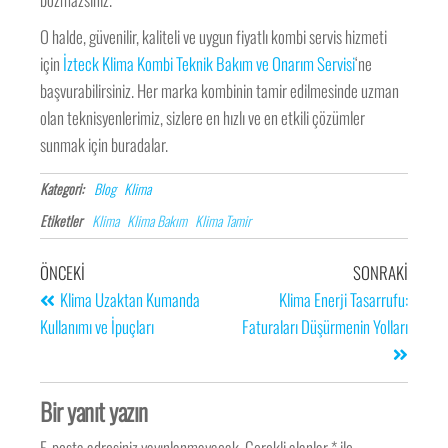
O halde, güvenilir, kaliteli ve uygun fiyatlı kombi servis hizmeti
için
İzteck Klima Kombi Teknik Bakım ve Onarım Servisi
‘ne
başvurabilirsiniz. Her marka kombinin tamir edilmesinde uzman
olan teknisyenlerimiz, sizlere en hızlı ve en etkili çözümler
sunmak için buradalar.
Kategori:
Blog
Klima
Etiketler
Klima
Klima Bakım
Klima Tamir
ÖNCEKI
SONRAKI
Klima Uzaktan Kumanda
Klima Enerji Tasarrufu:
Kullanımı ve İpuçları
Faturaları Düşürmenin Yolları
Bir yanıt yazın
E-posta adresiniz yayınlanmayacak.
Gerekli alanlar
*
ile