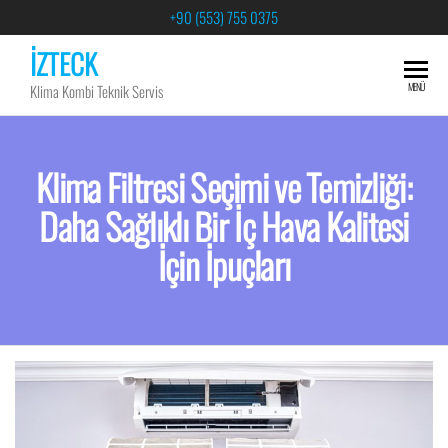
+90 (553) 755 0375
İZTECK
MENÜ
Klima Kombi Teknik Servis
Klima Filtresi Seçimi ve Temizliği:
Daha Sağlıklı Bir İç Hava Kalitesi
İçin İpuçları