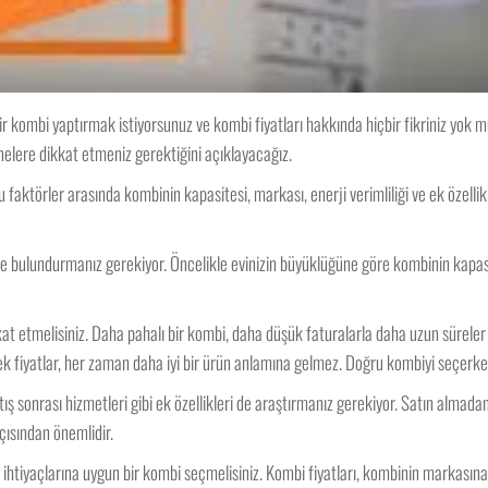
ir kombi yaptırmak istiyorsunuz ve kombi fiyatları hakkında hiçbir fikriniz yok 
 nelere dikkat etmeniz gerektiğini açıklayacağız.
u faktörler arasında kombinin kapasitesi, markası, enerji verimliliği ve ek özellikl
e bulundurmanız gerekiyor. Öncelikle evinizin büyüklüğüne göre kombinin kapasit
t etmelisiniz. Daha pahalı bir kombi, daha düşük faturalarla daha uzun süreler kul
 fiyatlar, her zaman daha iyi bir ürün anlamına gelmez. Doğru kombiyi seçerken, ö
tış sonrası hizmetleri gibi ek özellikleri de araştırmanız gerekiyor. Satın almad
ısından önemlidir.
ihtiyaçlarına uygun bir kombi seçmelisiniz. Kombi fiyatları, kombinin markasına, 