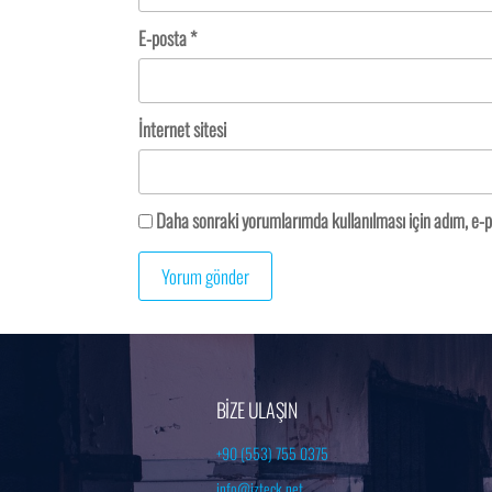
E-posta
*
İnternet sitesi
Daha sonraki yorumlarımda kullanılması için adım, e-p
BİZE ULAŞIN
+90 (553) 755 0375
info@izteck.net