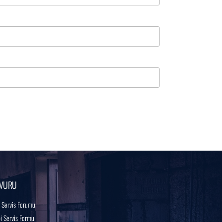
VURU
 Servis Forumu
 Servis Formu