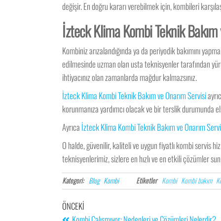
değişir. En doğru kararı verebilmek için, kombileri karşılaş
İzteck Klima Kombi Teknik Bakım v
Kombiniz arızalandığında ya da periyodik bakımını yapma
edilmesinde uzman olan usta teknisyenler tarafından yürüt
ihtiyacınız olan zamanlarda mağdur kalmazsınız.
İzteck Klima Kombi Teknik Bakım ve Onarım Servisi
ayrıc
korunmanıza yardımcı olacak ve bir terslik durumunda eli
Ayrıca
İzteck Klima Kombi Teknik Bakım ve Onarım Servi
O halde, güvenilir, kaliteli ve uygun fiyatlı kombi servis hi
teknisyenlerimiz, sizlere en hızlı ve en etkili çözümler su
Kategori:
Blog
Kombi
Etiketler
Kombi
Kombi bakım
K
ÖNCEKI
Kombi Çalışmıyor: Nedenleri ve Çözümleri Nelerdir?