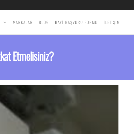
İ
MARKALAR
BLOG
BAYİ BAŞVURU FORMU
İLETİŞİM
kat Etmelisiniz?