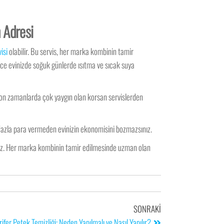
n Adresi
isi
olabilir. Bu servis, her marka kombinin tamir
lece evinizde soğuk günlerde ısıtma ve sıcak suya
 son zamanlarda çok yaygın olan korsan servislerden
 fazla para vermeden evinizin ekonomisini bozmazsınız.
niz. Her marka kombinin tamir edilmesinde uzman olan
SONRAKI
ifer Petek Temizliği: Neden Yapılmalı ve Nasıl Yapılır?