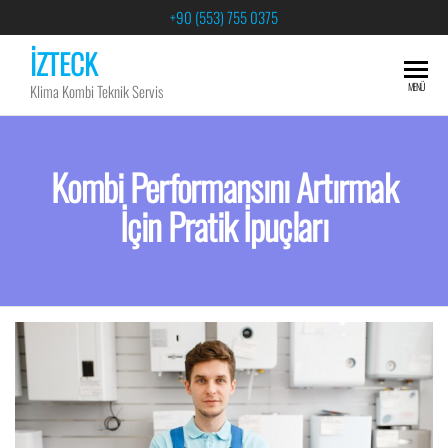
+90 (553) 755 0375
İZTECK
MENÜ
Klima Kombi Teknik Servis
Kombi Performansını Artırmak
İçin Pratik İpuçları