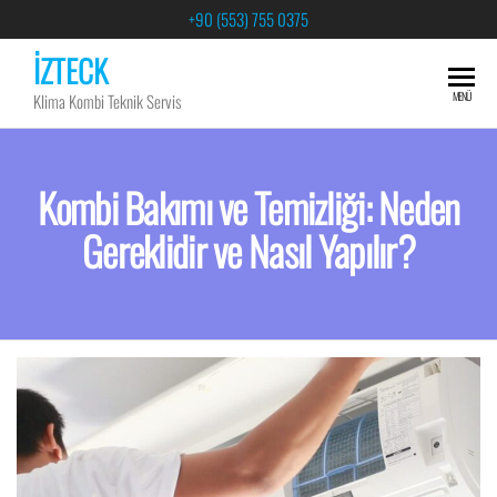
+90 (553) 755 0375
İZTECK
MENÜ
Klima Kombi Teknik Servis
Kombi Bakımı ve Temizliği: Neden
Gereklidir ve Nasıl Yapılır?