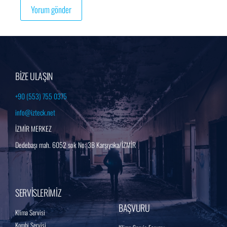
BİZE ULAŞIN
+90 (553) 755 0375
info@izteck.net
İZMİR MERKEZ
Dedebaşı mah. 6052 sok No: 3B Karşıyaka/İZMİR
SERVİSLERİMİZ
BAŞVURU
Klima Servisi
Kombi Servisi