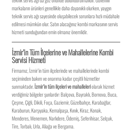
teknik servis ağı da göz önünde bulundurulmalıdır. Güvenilir
markaların ürünleri genellikle daha dayanıklı olurken, yaygın
teknik servis ağı sayesinde oluşabilecek sorunlara hızlı müdahale
edilmesi mümkün olur. Satın alacağınız kombi markasının servis
hizmeti sunduğundan emin olmanız önemlidir.
İzmir’in Tüm İlçelerine ve Mahallelerine Kombi
Servisi Hizmeti
Firmamız, İzmir’in tüm ilçelerinde ve mahallelerinde kombi
seçiminden bakım ve onarıma kadar çeşitli hizmetler
sunmaktadır.
İzmir’in tüm ilçeleri ve mahalleleri
olarak hizmet
verdiğimiz bölgeler şunlardır: Balçova, Bayraklı, Bornova, Buca,
Çeşme, Çiğli, Dikili, Foça, Gaziemir, Güzelbahçe, Karabağlar,
Karaburun, Karşıyaka, Kemalpaşa, Kınık, Kiraz, Konak,
Menderes, Menemen, Narlıdere, Ödemiş, Seferihisar, Selçuk,
Tire, Torbalı, Urla, Aliağa ve Bergama.