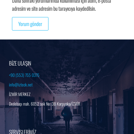
Daha sonraki yorumlarımda kullanılması için adım, e-posta
adresim ve site adresim bu tarayıcıya kaydedilsin.
BİZE ULAŞIN
+90 (553) 755 0375
info@izteck.net
İZMİR MERKEZ
Dedebaşı mah. 6052 sok No: 3B Karşıyaka/İZMİR
SERVİSLERİMİZ