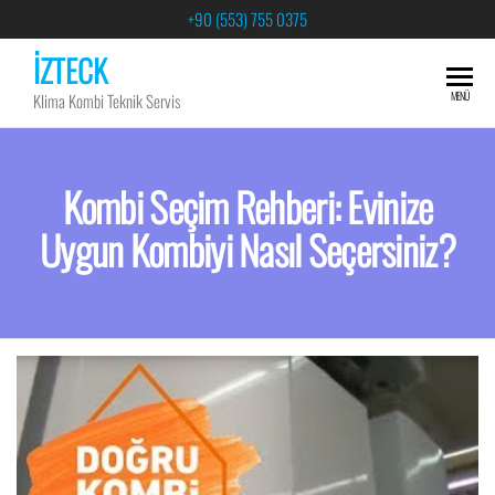
+90 (553) 755 0375
İZTECK
MENÜ
Klima Kombi Teknik Servis
Kombi Seçim Rehberi: Evinize
Uygun Kombiyi Nasıl Seçersiniz?