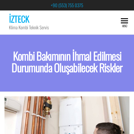
+90 (553) 755 0375
İZTECK
MENÜ
Klima Kombi Teknik Servis
Kombi Bakımının İhmal Edilmesi
Durumunda Oluşabilecek Riskler