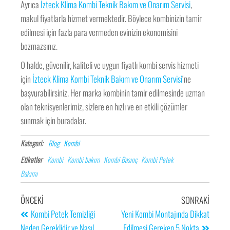
Ayrıca
İzteck Klima Kombi Teknik Bakım ve Onarım Servisi
,
makul fiyatlarla hizmet vermektedir. Böylece kombinizin tamir
edilmesi için fazla para vermeden evinizin ekonomisini
bozmazsınız.
O halde, güvenilir, kaliteli ve uygun fiyatlı kombi servis hizmeti
için
İzteck Klima Kombi Teknik Bakım ve Onarım Servisi
‘ne
başvurabilirsiniz. Her marka kombinin tamir edilmesinde uzman
olan teknisyenlerimiz, sizlere en hızlı ve en etkili çözümler
sunmak için buradalar.
Kategori:
Blog
Kombi
Etiketler
Kombi
Kombi bakım
Kombi Basınç
Kombi Petek
Bakımı
ÖNCEKI
SONRAKI
Kombi Petek Temizliği
Yeni Kombi Montajında Dikkat
Neden Gereklidir ve Nasıl
Edilmesi Gereken 5 Nokta