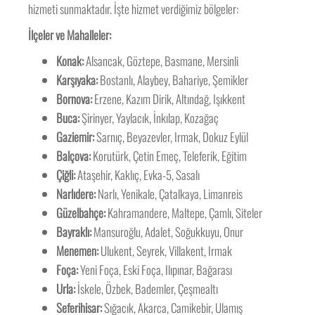
hizmeti sunmaktadır. İşte hizmet verdiğimiz bölgeler:
İlçeler ve Mahalleler:
Konak:
Alsancak, Göztepe, Basmane, Mersinli
Karşıyaka:
Bostanlı, Alaybey, Bahariye, Şemikler
Bornova:
Erzene, Kazım Dirik, Altındağ, Işıkkent
Buca:
Şirinyer, Yaylacık, İnkılap, Kozağaç
Gaziemir:
Sarnıç, Beyazevler, Irmak, Dokuz Eylül
Balçova:
Korutürk, Çetin Emeç, Teleferik, Eğitim
Çiğli:
Ataşehir, Kaklıç, Evka-5, Sasalı
Narlıdere:
Narlı, Yenikale, Çatalkaya, Limanreis
Güzelbahçe:
Kahramandere, Maltepe, Çamlı, Siteler
Bayraklı:
Mansuroğlu, Adalet, Soğukkuyu, Onur
Menemen:
Ulukent, Seyrek, Villakent, Irmak
Foça:
Yeni Foça, Eski Foça, Ilıpınar, Bağarası
Urla:
İskele, Özbek, Bademler, Çeşmealtı
Seferihisar:
Sığacık, Akarca, Camikebir, Ulamış