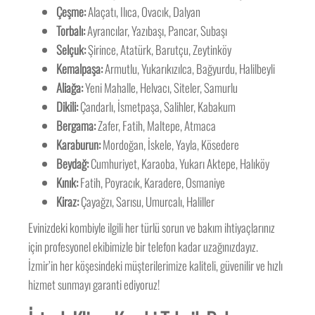
Çeşme:
Alaçatı, Ilıca, Ovacık, Dalyan
Torbalı:
Ayrancılar, Yazıbaşı, Pancar, Subaşı
Selçuk:
Şirince, Atatürk, Barutçu, Zeytinköy
Kemalpaşa:
Armutlu, Yukarıkızılca, Bağyurdu, Halilbeyli
Aliağa:
Yeni Mahalle, Helvacı, Siteler, Samurlu
Dikili:
Çandarlı, İsmetpaşa, Salihler, Kabakum
Bergama:
Zafer, Fatih, Maltepe, Atmaca
Karaburun:
Mordoğan, İskele, Yayla, Kösedere
Beydağ:
Cumhuriyet, Karaoba, Yukarı Aktepe, Halıköy
Kınık:
Fatih, Poyracık, Karadere, Osmaniye
Kiraz:
Çayağzı, Sarısu, Umurcalı, Haliller
Evinizdeki kombiyle ilgili her türlü sorun ve bakım ihtiyaçlarınız
için profesyonel ekibimizle bir telefon kadar uzağınızdayız.
İzmir’in her köşesindeki müşterilerimize kaliteli, güvenilir ve hızlı
hizmet sunmayı garanti ediyoruz!