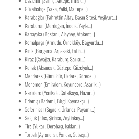
Gaziemir (Sarnıç, Aktepe, Irmak…)
Güzelbahçe (Yaka, Yelki, Maltepe…)
Karabağlar (Fahrettin Altay, Basın Sitesi, Yeşilyurt…)
Karaburun (Mordoğan, İnecik, Yayla…)
Karşıyaka (Bostanlı, Alaybey, Atakent…)
Kemalpaşa (Armutlu, Örnekköy, Bağyurdu…)
Kınık (Bergama, Arpaseki, Fatih…)
Kiraz (Çayağzı, Karaburç, Sarısu…)
Konak (Alsancak, Göztepe, Güzelyalı…)
Menderes (Gümüldür, Özdere, Görece…)
Menemen (Emiralem, Koyundere, Asarlık…)
Narlıdere (Yenikale, Çatalkaya, Huzur…)
Ödemiş (Bademli, Birgi, Kaymakçı…)
Seferihisar (Sığacık, Ürkmez, Payamlı…)
Selçuk (Efes, Şirince, Zeytinköy…)
Tire (Yukarı, Derebaşı, Işıklar…)
Torbalı (Ayrancılar, Pancar, Subaşı…)