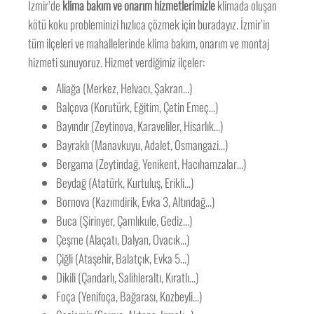
İzmir’de
klima bakım ve onarım hizmetlerimizle
klimada oluşan
kötü koku probleminizi hızlıca çözmek için buradayız. İzmir’in
tüm ilçeleri ve mahallelerinde klima bakım, onarım ve montaj
hizmeti sunuyoruz. Hizmet verdiğimiz ilçeler:
Aliağa (Merkez, Helvacı, Şakran…)
Balçova (Korutürk, Eğitim, Çetin Emeç…)
Bayındır (Zeytinova, Karaveliler, Hisarlık…)
Bayraklı (Manavkuyu, Adalet, Osmangazi…)
Bergama (Zeytindağ, Yenikent, Hacıhamzalar…)
Beydağ (Atatürk, Kurtuluş, Erikli…)
Bornova (Kazımdirik, Evka 3, Altındağ…)
Buca (Şirinyer, Çamlıkule, Gediz…)
Çeşme (Alaçatı, Dalyan, Ovacık…)
Çiğli (Ataşehir, Balatçık, Evka 5…)
Dikili (Çandarlı, Salihleraltı, Kıratlı…)
Foça (Yenifoça, Bağarası, Kozbeyli…)