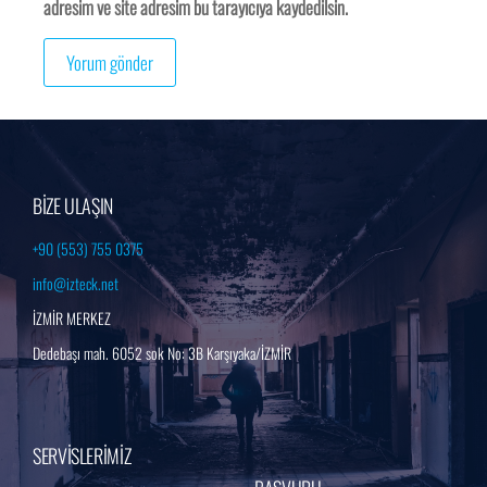
adresim ve site adresim bu tarayıcıya kaydedilsin.
BİZE ULAŞIN
+90 (553) 755 0375
info@izteck.net
İZMİR MERKEZ
Dedebaşı mah. 6052 sok No: 3B Karşıyaka/İZMİR
SERVİSLERİMİZ