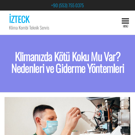
+90 (553) 755 0375
İZTECK
MENÜ
Klima Kombi Teknik Servis
Klimanızda Kötü Koku Mu Var?
Nedenleri ve Giderme Yöntemleri