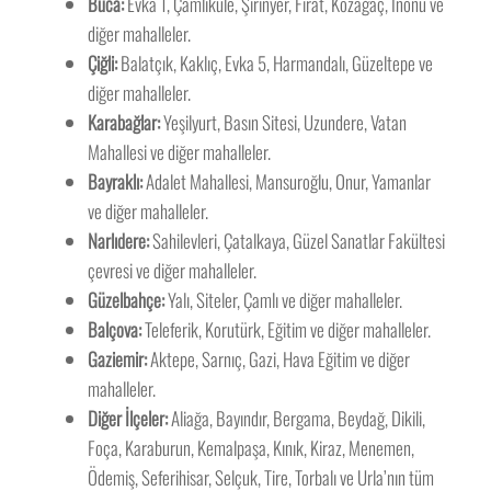
Buca:
Evka 1, Çamlıkule, Şirinyer, Fırat, Kozağaç, İnönü ve
diğer mahalleler.
Çiğli:
Balatçık, Kaklıç, Evka 5, Harmandalı, Güzeltepe ve
diğer mahalleler.
Karabağlar:
Yeşilyurt, Basın Sitesi, Uzundere, Vatan
Mahallesi ve diğer mahalleler.
Bayraklı:
Adalet Mahallesi, Mansuroğlu, Onur, Yamanlar
ve diğer mahalleler.
Narlıdere:
Sahilevleri, Çatalkaya, Güzel Sanatlar Fakültesi
çevresi ve diğer mahalleler.
Güzelbahçe:
Yalı, Siteler, Çamlı ve diğer mahalleler.
Balçova:
Teleferik, Korutürk, Eğitim ve diğer mahalleler.
Gaziemir:
Aktepe, Sarnıç, Gazi, Hava Eğitim ve diğer
mahalleler.
Diğer İlçeler:
Aliağa, Bayındır, Bergama, Beydağ, Dikili,
Foça, Karaburun, Kemalpaşa, Kınık, Kiraz, Menemen,
Ödemiş, Seferihisar, Selçuk, Tire, Torbalı ve Urla’nın tüm