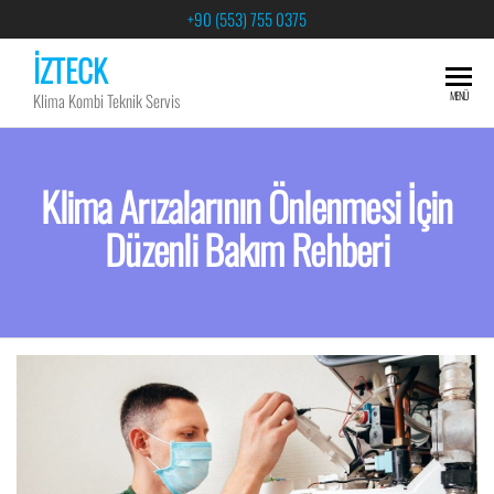
+90 (553) 755 0375
İZTECK
MENÜ
Klima Kombi Teknik Servis
Klima Arızalarının Önlenmesi İçin
Düzenli Bakım Rehberi