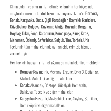
Klima bakım ve onarım hizmetimiz ile İzmir’in her köşesinde
müşterilerimize en kaliteli hizmeti sunuyoruz. İzmir’in
Bornova,
Konak, Karşıyaka, Buca, Çiğli, Karabağlar, Bayraklı, Narlıdere,
Güzelbahçe, Balçova, Gaziemir, Aliağa, Bayındır, Bergama,
Beydağ, Dikili, Foça, Karaburun, Kemalpaşa, Kınık, Kiraz,
Menemen, Ödemiş, Seferihisar, Selçuk, Tire, Torbalı, Urla
ilçelerinin tüm mahallelerinde uzman ekiplerimizle hizmet
vermekteyiz.
Her ilçe için kapsamlı hizmet ağımız şu mahalleleri içermektedir:
Bornova:
Kazımdirik, Mevlana, Ergene, Evka 3, Doğanlar,
Atatürk Mahallesi ve diğer mahalleler.
Konak:
Alsancak, Göztepe, Güzelyalı, Kemeraltı,
Ballıkuyu, Tepecik ve diğer mahalleler.
Karşıyaka:
Bostanlı, Mavişehir, Girne, Alaybey, Şemikler,
Demirköprü ve diğer mahalleler.