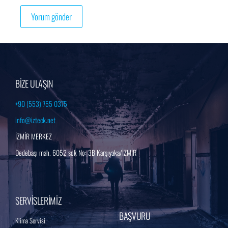
BİZE ULAŞIN
+90 (553) 755 0375
info@izteck.net
İZMİR MERKEZ
Dedebaşı mah. 6052 sok No: 3B Karşıyaka/İZMİR
SERVİSLERİMİZ
BAŞVURU
Klima Servisi