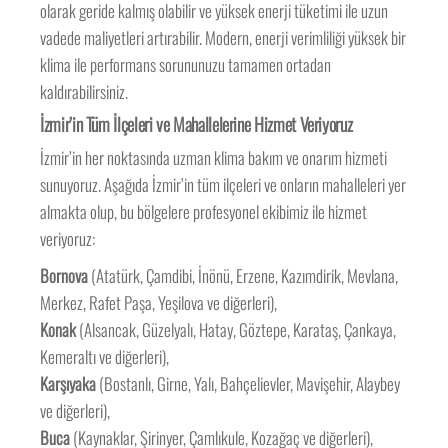
olarak geride kalmış olabilir ve yüksek enerji tüketimi ile uzun
vadede maliyetleri artırabilir. Modern, enerji verimliliği yüksek bir
klima ile performans sorununuzu tamamen ortadan
kaldırabilirsiniz.
İzmir’in Tüm İlçeleri ve Mahallelerine Hizmet Veriyoruz
İzmir’in her noktasında uzman klima bakım ve onarım hizmeti
sunuyoruz. Aşağıda İzmir’in tüm ilçeleri ve onların mahalleleri yer
almakta olup, bu bölgelere profesyonel ekibimiz ile hizmet
veriyoruz:
Bornova
(Atatürk, Çamdibi, İnönü, Erzene, Kazımdirik, Mevlana,
Merkez, Rafet Paşa, Yeşilova ve diğerleri),
Konak
(Alsancak, Güzelyalı, Hatay, Göztepe, Karataş, Çankaya,
Kemeraltı ve diğerleri),
Karşıyaka
(Bostanlı, Girne, Yalı, Bahçelievler, Mavişehir, Alaybey
ve diğerleri),
Buca
(Kaynaklar, Şirinyer, Çamlıkule, Kozağaç ve diğerleri),