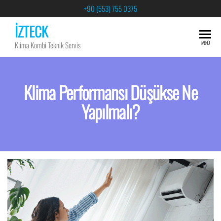
+90 (553) 755 0375
İZTECK
MENÜ
Klima Kombi Teknik Servis
Klima Performansı Düşükse Ne
Yapılmalı?