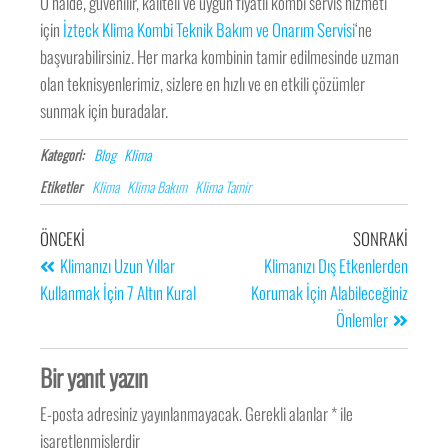
O halde, güvenilir, kaliteli ve uygun fiyatlı kombi servis hizmeti
için
İzteck Klima Kombi Teknik Bakım ve Onarım Servisi
‘ne
başvurabilirsiniz. Her marka kombinin tamir edilmesinde uzman
olan teknisyenlerimiz, sizlere en hızlı ve en etkili çözümler
sunmak için buradalar.
Kategori:
Blog
Klima
Etiketler
Klima
Klima Bakım
Klima Tamir
ÖNCEKI
SONRAKI
Klimanızı Uzun Yıllar
Klimanızı Dış Etkenlerden
Kullanmak İçin 7 Altın Kural
Korumak İçin Alabileceğiniz
Önlemler
Bir yanıt yazın
E-posta adresiniz yayınlanmayacak.
Gerekli alanlar
*
ile
işaretlenmişlerdir