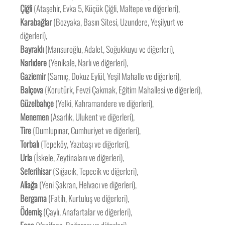
Çiğli
(Ataşehir, Evka 5, Küçük Çiğli, Maltepe ve diğerleri),
Karabağlar
(Bozyaka, Basın Sitesi, Uzundere, Yeşilyurt ve
diğerleri),
Bayraklı
(Mansuroğlu, Adalet, Soğukkuyu ve diğerleri),
Narlıdere
(Yenikale, Narlı ve diğerleri),
Gaziemir
(Sarnıç, Dokuz Eylül, Yeşil Mahalle ve diğerleri),
Balçova
(Korutürk, Fevzi Çakmak, Eğitim Mahallesi ve diğerleri),
Güzelbahçe
(Yelki, Kahramandere ve diğerleri),
Menemen
(Asarlık, Ulukent ve diğerleri),
Tire
(Dumlupınar, Cumhuriyet ve diğerleri),
Torbalı
(Tepeköy, Yazıbaşı ve diğerleri),
Urla
(İskele, Zeytinalanı ve diğerleri),
Seferihisar
(Sığacık, Tepecik ve diğerleri),
Aliağa
(Yeni Şakran, Helvacı ve diğerleri),
Bergama
(Fatih, Kurtuluş ve diğerleri),
Ödemiş
(Çaylı, Anafartalar ve diğerleri),