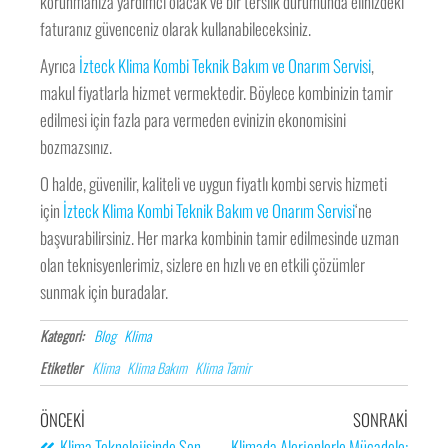
korunmanıza yardımcı olacak ve bir terslik durumunda elinizdeki
faturanız güvenceniz olarak kullanabileceksiniz.
Ayrıca
İzteck Klima Kombi Teknik Bakım ve Onarım Servisi
,
makul fiyatlarla hizmet vermektedir. Böylece kombinizin tamir
edilmesi için fazla para vermeden evinizin ekonomisini
bozmazsınız.
O halde, güvenilir, kaliteli ve uygun fiyatlı kombi servis hizmeti
için
İzteck Klima Kombi Teknik Bakım ve Onarım Servisi
‘ne
başvurabilirsiniz. Her marka kombinin tamir edilmesinde uzman
olan teknisyenlerimiz, sizlere en hızlı ve en etkili çözümler
sunmak için buradalar.
Kategori:
Blog
Klima
Etiketler
Klima
Klima Bakım
Klima Tamir
ÖNCEKI
SONRAKI
Klima Teknolojisinde Son
Klimada Alerjenlerle Mücadele: