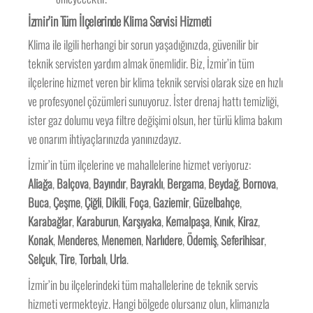
İzmir’in Tüm İlçelerinde Klima Servisi Hizmeti
Klima ile ilgili herhangi bir sorun yaşadığınızda, güvenilir bir
teknik servisten yardım almak önemlidir. Biz, İzmir’in tüm
ilçelerine hizmet veren bir klima teknik servisi olarak size en hızlı
ve profesyonel çözümleri sunuyoruz. İster drenaj hattı temizliği,
ister gaz dolumu veya filtre değişimi olsun, her türlü klima bakım
ve onarım ihtiyaçlarınızda yanınızdayız.
İzmir’in tüm ilçelerine ve mahallelerine hizmet veriyoruz:
Aliağa
,
Balçova
,
Bayındır
,
Bayraklı
,
Bergama
,
Beydağ
,
Bornova
,
Buca
,
Çeşme
,
Çiğli
,
Dikili
,
Foça
,
Gaziemir
,
Güzelbahçe
,
Karabağlar
,
Karaburun
,
Karşıyaka
,
Kemalpaşa
,
Kınık
,
Kiraz
,
Konak
,
Menderes
,
Menemen
,
Narlıdere
,
Ödemiş
,
Seferihisar
,
Selçuk
,
Tire
,
Torbalı
,
Urla
.
İzmir’in bu ilçelerindeki tüm mahallelerine de teknik servis
hizmeti vermekteyiz. Hangi bölgede olursanız olun, klimanızla