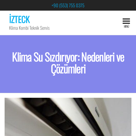
+90 (553) 755 0375
İZTECK
MENÜ
Klima Kombi Teknik Servis
Klima Su Sızdırıyor: Nedenleri ve
Çözümleri