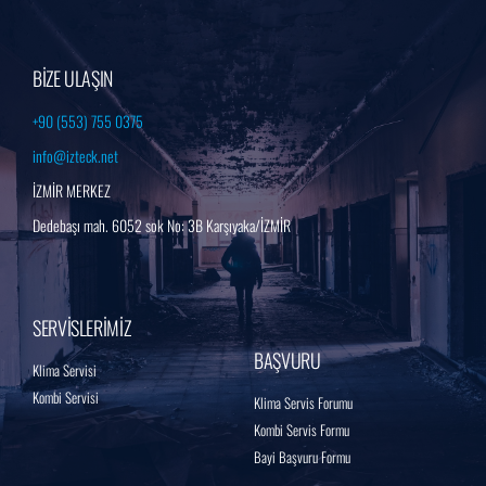
BİZE ULAŞIN
+90 (553) 755 0375
info@izteck.net
İZMİR MERKEZ
Dedebaşı mah. 6052 sok No: 3B Karşıyaka/İZMİR
SERVİSLERİMİZ
BAŞVURU
Klima Servisi
Kombi Servisi
Klima Servis Forumu
Kombi Servis Formu
Bayi Başvuru Formu