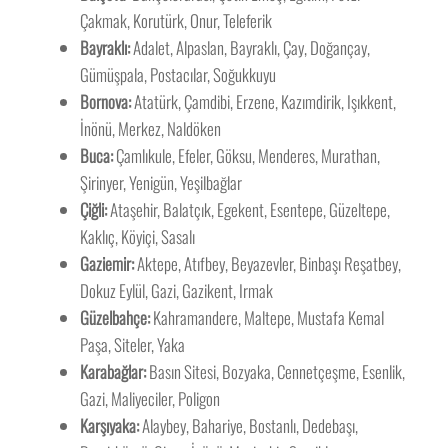
Çakmak, Korutürk, Onur, Teleferik
Bayraklı:
Adalet, Alpaslan, Bayraklı, Çay, Doğançay,
Gümüşpala, Postacılar, Soğukkuyu
Bornova:
Atatürk, Çamdibi, Erzene, Kazımdirik, Işıkkent,
İnönü, Merkez, Naldöken
Buca:
Çamlıkule, Efeler, Göksu, Menderes, Murathan,
Şirinyer, Yenigün, Yeşilbağlar
Çiğli:
Ataşehir, Balatçık, Egekent, Esentepe, Güzeltepe,
Kaklıç, Köyiçi, Sasalı
Gaziemir:
Aktepe, Atıfbey, Beyazevler, Binbaşı Reşatbey,
Dokuz Eylül, Gazi, Gazikent, Irmak
Güzelbahçe:
Kahramandere, Maltepe, Mustafa Kemal
Paşa, Siteler, Yaka
Karabağlar:
Basın Sitesi, Bozyaka, Cennetçeşme, Esenlik,
Gazi, Maliyeciler, Poligon
Karşıyaka:
Alaybey, Bahariye, Bostanlı, Dedebaşı,