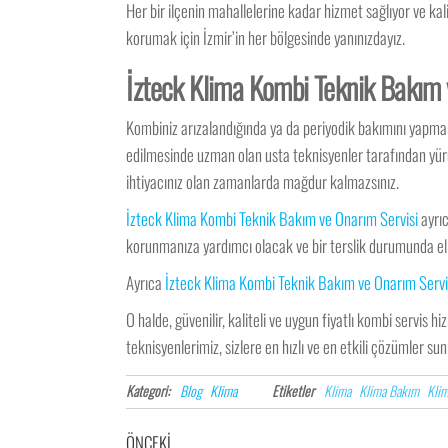
Her bir ilçenin mahallelerine kadar hizmet sağlıyor ve kal
korumak için İzmir’in her bölgesinde yanınızdayız.
İzteck Klima Kombi Teknik Bakım v
Kombiniz arızalandığında ya da periyodik bakımını yapma
edilmesinde uzman olan usta teknisyenler tarafından yürüt
ihtiyacınız olan zamanlarda mağdur kalmazsınız.
İzteck Klima Kombi Teknik Bakım ve Onarım Servisi
ayrıc
korunmanıza yardımcı olacak ve bir terslik durumunda eli
Ayrıca
İzteck Klima Kombi Teknik Bakım ve Onarım Servi
O halde, güvenilir, kaliteli ve uygun fiyatlı kombi servis hi
teknisyenlerimiz, sizlere en hızlı ve en etkili çözümler su
Kategori:
Blog
Klima
Etiketler
Klima
Klima Bakım
Klim
ÖNCEKI