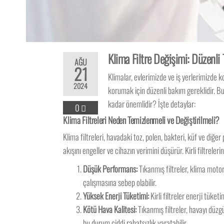
Klima Filtre Değişimi: Düzenli
AĞU
21
Klimalar, evlerimizde ve iş yerlerimizde 
2024
korumak için düzenli bakım gereklidir. Bu 
kadar önemlidir? İşte detaylar:
0
Klima Filtreleri Neden Temizlenmeli ve Değiştirilmeli?
Klima filtreleri, havadaki toz, polen, bakteri, küf ve diğe
akışını engeller ve cihazın verimini düşürür. Kirli filtreler
Düşük Performans:
Tıkanmış filtreler, klima moto
çalışmasına sebep olabilir.
Yüksek Enerji Tüketimi:
Kirli filtreler enerji tüket
Kötü Hava Kalitesi:
Tıkanmış filtreler, havayı düzgü
bu durum ciddi rahatsızlık yaratabilir.