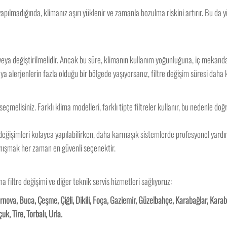
yapılmadığında, klimanız aşırı yüklenir ve zamanla bozulma riskini artırır. Bu da 
i veya değiştirilmelidir. Ancak bu süre, klimanın kullanım yoğunluğuna, iç mekanda
ya alerjenlerin fazla olduğu bir bölgede yaşıyorsanız, filtre değişim süresi daha kı
çmelisiniz. Farklı klima modelleri, farklı tipte filtreler kullanır, bu nedenle doğr
 değişimleri kolayca yapılabilirken, daha karmaşık sistemlerde profesyonel yardım
anışmak her zaman en güvenli seçenektir.
ma filtre değişimi ve diğer teknik servis hizmetleri sağlıyoruz:
rnova, Buca, Çeşme, Çiğli, Dikili, Foça, Gaziemir, Güzelbahçe, Karabağlar, Karab
, Tire, Torbalı, Urla.