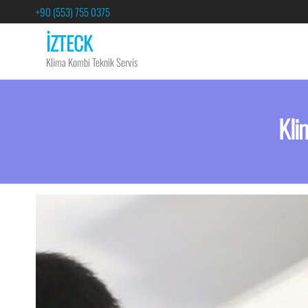
+90 (553) 755 0375
İZTECK
Klima Kombi Teknik Servis
Kli