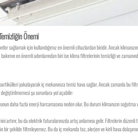
 Temizliğin Önemi
konfor sağlamak için kullandığımız en önemli cihazlardan biridir. Ancak klimanızı
bakımın en önemli adımlarından biri ise klima filtrelerinin temizliği ve zamanında
r partikülleri yakalayarak iç mekanınıza temiz hava sağlar. Ancak zamanla bu filtrel
in değiştirilmemesi şu sorunlara yol açabilir:
runun daha fazla enerji harcamasına neden olur. Bu durum klimanızın soğutma ve
imini artırır, bu da elektrik faturalarınızda artış anlamına gelir. Filtrelerin düzenli
n bir şekilde filtreleyemez. Bu da iç mekanda toz, alerjen ve kirli hava dolaşımın