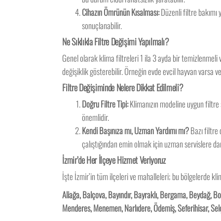
Cihazın Ömrünün Kısalması:
Düzenli filtre bakımı 
sonuçlanabilir.
Ne Sıklıkla Filtre Değişimi Yapılmalı?
Genel olarak klima filtreleri 1 ila 3 ayda bir temizlenmel
değişiklik gösterebilir. Örneğin evde evcil hayvan varsa ve
Filtre Değişiminde Nelere Dikkat Edilmeli?
Doğru Filtre Tipi:
Klimanızın modeline uygun filtre se
önemlidir.
Kendi Başınıza mı, Uzman Yardımı mı?
Bazı filtre
çalıştığından emin olmak için uzman servislere d
İzmir’de Her İlçeye Hizmet Veriyoruz
İşte İzmir’in tüm ilçeleri ve mahalleleri; bu bölgelerde kli
Aliağa, Balçova, Bayındır, Bayraklı, Bergama, Beydağ, Bo
Menderes, Menemen, Narlıdere, Ödemiş, Seferihisar, Selçuk