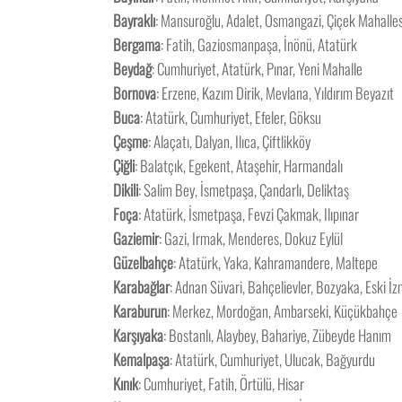
Bayraklı
: Mansuroğlu, Adalet, Osmangazi, Çiçek Mahalles
Bergama
: Fatih, Gaziosmanpaşa, İnönü, Atatürk
Beydağ
: Cumhuriyet, Atatürk, Pınar, Yeni Mahalle
Bornova
: Erzene, Kazım Dirik, Mevlana, Yıldırım Beyazıt
Buca
: Atatürk, Cumhuriyet, Efeler, Göksu
Çeşme
: Alaçatı, Dalyan, Ilıca, Çiftlikköy
Çiğli
: Balatçık, Egekent, Ataşehir, Harmandalı
Dikili
: Salim Bey, İsmetpaşa, Çandarlı, Deliktaş
Foça
: Atatürk, İsmetpaşa, Fevzi Çakmak, Ilıpınar
Gaziemir
: Gazi, Irmak, Menderes, Dokuz Eylül
Güzelbahçe
: Atatürk, Yaka, Kahramandere, Maltepe
Karabağlar
: Adnan Süvari, Bahçelievler, Bozyaka, Eski İz
Karaburun
: Merkez, Mordoğan, Ambarseki, Küçükbahçe
Karşıyaka
: Bostanlı, Alaybey, Bahariye, Zübeyde Hanım
Kemalpaşa
: Atatürk, Cumhuriyet, Ulucak, Bağyurdu
Kınık
: Cumhuriyet, Fatih, Örtülü, Hisar