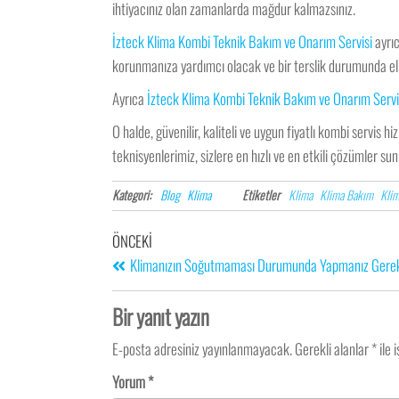
ihtiyacınız olan zamanlarda mağdur kalmazsınız.
İzteck Klima Kombi Teknik Bakım ve Onarım Servisi
ayrıc
korunmanıza yardımcı olacak ve bir terslik durumunda eli
Ayrıca
İzteck Klima Kombi Teknik Bakım ve Onarım Servi
O halde, güvenilir, kaliteli ve uygun fiyatlı kombi servis hi
teknisyenlerimiz, sizlere en hızlı ve en etkili çözümler su
Kategori:
Blog
Klima
Etiketler
Klima
Klima Bakım
Klim
ÖNCEKI
Klimanızın Soğutmaması Durumunda Yapmanız Gere
Bir yanıt yazın
E-posta adresiniz yayınlanmayacak.
Gerekli alanlar
*
ile 
Yorum
*