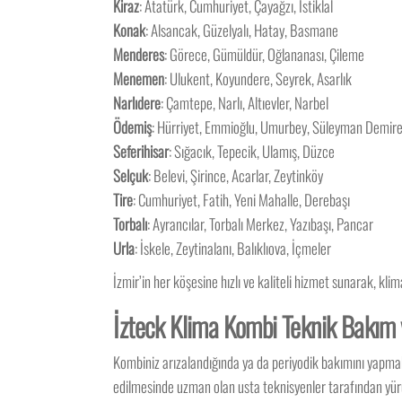
Kiraz
: Atatürk, Cumhuriyet, Çayağzı, İstiklal
Konak
: Alsancak, Güzelyalı, Hatay, Basmane
Menderes
: Görece, Gümüldür, Oğlananası, Çileme
Menemen
: Ulukent, Koyundere, Seyrek, Asarlık
Narlıdere
: Çamtepe, Narlı, Altıevler, Narbel
Ödemiş
: Hürriyet, Emmioğlu, Umurbey, Süleyman Demire
Seferihisar
: Sığacık, Tepecik, Ulamış, Düzce
Selçuk
: Belevi, Şirince, Acarlar, Zeytinköy
Tire
: Cumhuriyet, Fatih, Yeni Mahalle, Derebaşı
Torbalı
: Ayrancılar, Torbalı Merkez, Yazıbaşı, Pancar
Urla
: İskele, Zeytinalanı, Balıklıova, İçmeler
İzmir’in her köşesine hızlı ve kaliteli hizmet sunarak, kl
İzteck Klima Kombi Teknik Bakım v
Kombiniz arızalandığında ya da periyodik bakımını yapma
edilmesinde uzman olan usta teknisyenler tarafından yürüt