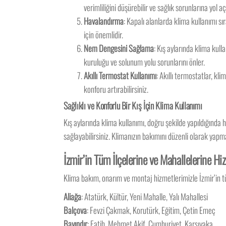
verimliliğini düşürebilir ve sağlık sorunlarına yol aça
Havalandırma
: Kapalı alanlarda klima kullanımı s
için önemlidir.
Nem Dengesini Sağlama
: Kış aylarında klima kul
kuruluğu ve solunum yolu sorunlarını önler.
Akıllı Termostat Kullanımı
: Akıllı termostatlar, kl
konforu artırabilirsiniz.
Sağlıklı ve Konforlu Bir Kış İçin Klima Kullanımı
Kış aylarında klima kullanımı, doğru şekilde yapıldığında h
sağlayabilirsiniz. Klimanızın bakımını düzenli olarak yapma
İzmir’in Tüm İlçelerine ve Mahallelerine H
Klima bakım, onarım ve montaj hizmetlerimizle İzmir’in tüm
Aliağa
: Atatürk, Kültür, Yeni Mahalle, Yalı Mahallesi
Balçova
: Fevzi Çakmak, Korutürk, Eğitim, Çetin Emeç
Bayındır
: Fatih, Mehmet Akif, Cumhuriyet, Karşıyaka