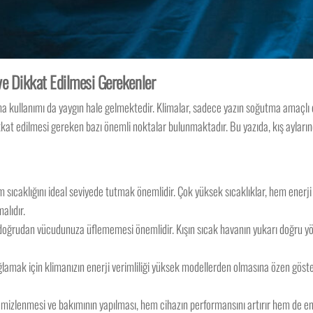
ve Dikkat Edilmesi Gerekenler
ima kullanımı da yaygın hale gelmektedir. Klimalar, sadece yazın soğutma amaçlı d
kkat edilmesi gereken bazı önemli noktalar bulunmaktadır. Bu yazıda, kış ayların
am sıcaklığını ideal seviyede tutmak önemlidir. Çok yüksek sıcaklıklar, hem enerji 
alıdır.
ı doğrudan vücudunuza üflememesi önemlidir. Kışın sıcak havanın yukarı doğru y
ağlamak için klimanızın enerji verimliliği yüksek modellerden olmasına özen göster
 temizlenmesi ve bakımının yapılması, hem cihazın performansını artırır hem de ener