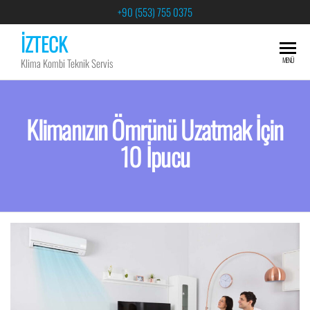
+90 (553) 755 0375
İZTECK
MENÜ
Klima Kombi Teknik Servis
Klimanızın Ömrünü Uzatmak İçin
10 İpucu