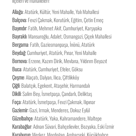
ilçeleri ve mahalleleri:
Aliağa
: Atatürk, Kültür, Yeni Mahalle, Yalı Mahallesi
Balçova
: Fevzi Çakmak, Korutürk, Eğitim, Çetin Emeç
Bayındır
: Fatih, Mehmet Akif, Cumhuriyet, Karşıyaka
Bayraklı
: Mansuroğlu, Adalet, Osmangazi, Çiçek Mahallesi
Bergama
: Fatih, Gaziosmanpaşa, İnönü, Atatürk
Beydağ
: Cumhuriyet, Atatürk, Pınar, Yeni Mahalle
Bornova
: Erzene, Kazım Dirik, Mevlana, Yıldırım Beyazıt
Buca
: Atatürk, Cumhuriyet, Efeler, Göksu
Çeşme
: Alaçatı, Dalyan, Ilıca, Çiftlikköy
Çiğli
: Balatçık, Egekent, Ataşehir, Harmandalı
Dikili
: Salim Bey, İsmetpaşa, Çandarlı, Deliktaş
Foça
: Atatürk, İsmetpaşa, Fevzi Çakmak, Ilıpınar
Gaziemir
: Gazi, Irmak, Menderes, Dokuz Eylül
Güzelbahçe
: Atatürk, Yaka, Kahramandere, Maltepe
Karabağlar
: Adnan Süvari, Bahçelievler, Bozyaka, Eski İzmir
Karaburun
: Merkez, Mordoğan, Ambarseki, Küçükbahçe