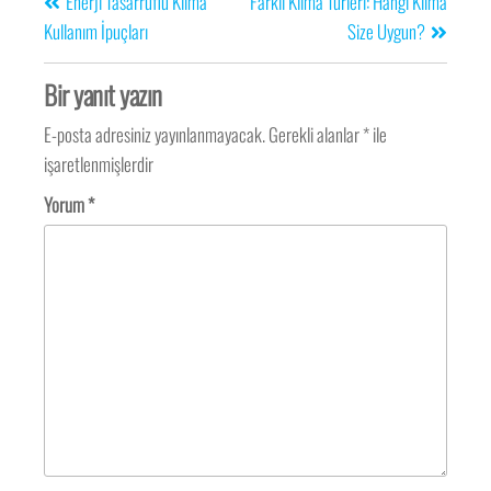
Enerji Tasarruflu Klima
Farklı Klima Türleri: Hangi Klima
Kullanım İpuçları
Size Uygun?
Bir yanıt yazın
E-posta adresiniz yayınlanmayacak.
Gerekli alanlar
*
ile
işaretlenmişlerdir
Yorum
*