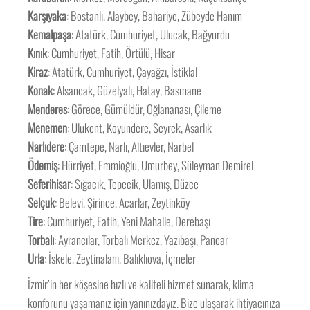
Karşıyaka
: Bostanlı, Alaybey, Bahariye, Zübeyde Hanım
Kemalpaşa
: Atatürk, Cumhuriyet, Ulucak, Bağyurdu
Kınık
: Cumhuriyet, Fatih, Örtülü, Hisar
Kiraz
: Atatürk, Cumhuriyet, Çayağzı, İstiklal
Konak
: Alsancak, Güzelyalı, Hatay, Basmane
Menderes
: Görece, Gümüldür, Oğlananası, Çileme
Menemen
: Ulukent, Koyundere, Seyrek, Asarlık
Narlıdere
: Çamtepe, Narlı, Altıevler, Narbel
Ödemiş
: Hürriyet, Emmioğlu, Umurbey, Süleyman Demirel
Seferihisar
: Sığacık, Tepecik, Ulamış, Düzce
Selçuk
: Belevi, Şirince, Acarlar, Zeytinköy
Tire
: Cumhuriyet, Fatih, Yeni Mahalle, Derebaşı
Torbalı
: Ayrancılar, Torbalı Merkez, Yazıbaşı, Pancar
Urla
: İskele, Zeytinalanı, Balıklıova, İçmeler
İzmir’in her köşesine hızlı ve kaliteli hizmet sunarak, klima
konforunu yaşamanız için yanınızdayız. Bize ulaşarak ihtiyacınıza