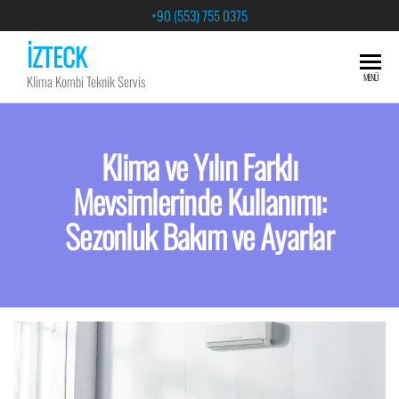
+90 (553) 755 0375
İZTECK
MENÜ
Klima Kombi Teknik Servis
Klima ve Yılın Farklı
Mevsimlerinde Kullanımı:
Sezonluk Bakım ve Ayarlar