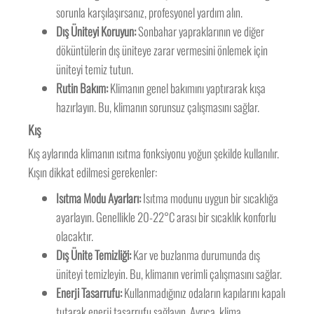
sorunla karşılaşırsanız, profesyonel yardım alın.
Dış Üniteyi Koruyun:
Sonbahar yapraklarının ve diğer
döküntülerin dış üniteye zarar vermesini önlemek için
üniteyi temiz tutun.
Rutin Bakım:
Klimanın genel bakımını yaptırarak kışa
hazırlayın. Bu, klimanın sorunsuz çalışmasını sağlar.
Kış
Kış aylarında klimanın ısıtma fonksiyonu yoğun şekilde kullanılır.
Kışın dikkat edilmesi gerekenler:
Isıtma Modu Ayarları:
Isıtma modunu uygun bir sıcaklığa
ayarlayın. Genellikle 20-22°C arası bir sıcaklık konforlu
olacaktır.
Dış Ünite Temizliği:
Kar ve buzlanma durumunda dış
üniteyi temizleyin. Bu, klimanın verimli çalışmasını sağlar.
Enerji Tasarrufu:
Kullanmadığınız odaların kapılarını kapalı
tutarak enerji tasarrufu sağlayın. Ayrıca, klima