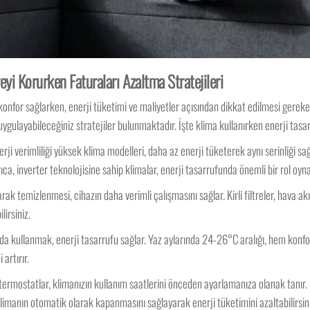
eyi Korurken Faturaları Azaltma Stratejileri
e konfor sağlarken, enerji tüketimi ve maliyetler açısından dikkat edilmesi gerek
ygulayabileceğiniz stratejiler bulunmaktadır. İşte klima kullanırken enerji tas
rji verimliliği yüksek klima modelleri, daha az enerji tüketerek aynı serinliği sağl
rıca, inverter teknolojisine sahip klimalar, enerji tasarrufunda önemli bir rol oyna
arak temizlenmesi, cihazın daha verimli çalışmasını sağlar. Kirli filtreler, hava ak
lirsiniz.
a kullanmak, enerji tasarrufu sağlar. Yaz aylarında 24-26°C aralığı, hem konfor
artırır.
ermostatlar, klimanızın kullanım saatlerini önceden ayarlamanıza olanak tanır.
limanın otomatik olarak kapanmasını sağlayarak enerji tüketimini azaltabilirsin