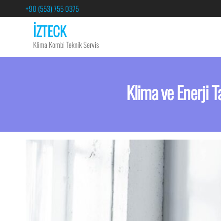
+90 (553) 755 0375
İZTECK
Klima Kombi Teknik Servis
Klima ve Enerji T