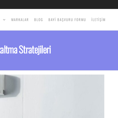
İ
MARKALAR
BLOG
BAYİ BAŞVURU FORMU
İLETİŞİM
altma Stratejileri