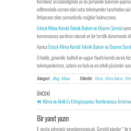
Kombiniz arızalandığında ya da periyodik bakımını yapma
edilmesinde uzman olan usta teknisyenler tarafından yürüt
ihtiyacınız olan zamanlarda mağdur kalmazsınız.
İzteck Klima Kombi Teknik Bakım ve Onarım Servisi
ayrıc
korunmanıza yardımcı olacak ve bir terslik durumunda eli
Ayrıca
İzteck Klima Kombi Teknik Bakım ve Onarım Servi
O halde, güvenilir, kaliteli ve uygun fiyatlı kombi servis hi
teknisyenlerimiz, sizlere en hızlı ve en etkili çözümler su
Kategori:
Blog
Klima
Etiketler
Klima
Klima Bakım
Klim
ÖNCEKI
Klima ve Akıllı Ev Entegrasyonu: Konforunuzu Artırma
Bir yanıt yazın
E-posta adresiniz yayınlanmayacak.
Gerekli alanlar
*
ile 