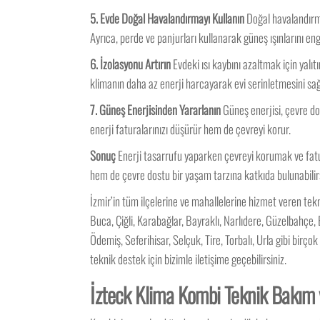
5. Evde Doğal Havalandırmayı Kullanın
Doğal havalandırma
Ayrıca, perde ve panjurları kullanarak güneş ışınlarını enge
6. İzolasyonu Artırın
Evdeki ısı kaybını azaltmak için yalıtı
klimanın daha az enerji harcayarak evi serinletmesini sağ
7. Güneş Enerjisinden Yararlanın
Güneş enerjisi, çevre dos
enerji faturalarınızı düşürür hem de çevreyi korur.
Sonuç
Enerji tasarrufu yaparken çevreyi korumak ve fatur
hem de çevre dostu bir yaşam tarzına katkıda bulunabilirs
İzmir’in tüm ilçelerine ve mahallelerine hizmet veren te
Buca, Çiğli, Karabağlar, Bayraklı, Narlıdere, Güzelbahçe
Ödemiş, Seferihisar, Selçuk, Tire, Torbalı, Urla gibi birç
teknik destek için bizimle iletişime geçebilirsiniz.
İzteck Klima Kombi Teknik Bakım v