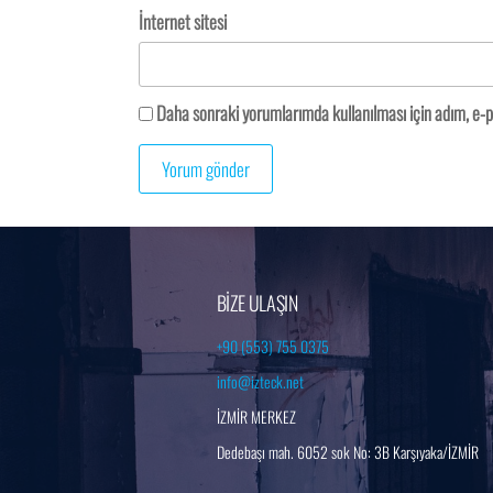
İnternet sitesi
Daha sonraki yorumlarımda kullanılması için adım, e-p
BİZE ULAŞIN
+90 (553) 755 0375
info@izteck.net
İZMİR MERKEZ
Dedebaşı mah. 6052 sok No: 3B Karşıyaka/İZMİR