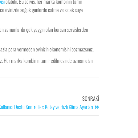
isi
olabilir. Bu servis, her marka kombinin tamir
lece evinizde soğuk günlerde ısıtma ve sıcak suya
 son zamanlarda çok yaygın olan korsan servislerden
 fazla para vermeden evinizin ekonomisini bozmazsınız.
niz. Her marka kombinin tamir edilmesinde uzman olan
SONRAKI
ullanıcı Dostu Kontroller: Kolay ve Hızlı Klima Ayarları