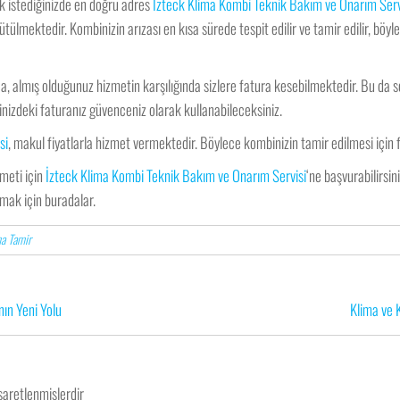
k istediğinizde en doğru adres
İzteck Klima Kombi Teknik Bakım ve Onarım Serv
ülmektedir. Kombinizin arızası en kısa sürede tespit edilir ve tamir edilir, böy
a, almış olduğunuz hizmetin karşılığında sizlere fatura kesebilmektedir. Bu da
nizdeki faturanız güvenceniz olarak kullanabileceksiniz.
si
, makul fiyatlarla hizmet vermektedir. Böylece kombinizin tamir edilmesi için
zmeti için
İzteck Klima Kombi Teknik Bakım ve Onarım Servisi
‘ne başvurabilirsi
nmak için buradalar.
a Tamir
nın Yeni Yolu
Klima ve K
işaretlenmişlerdir