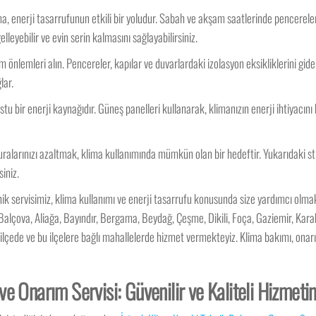
, enerji tasarrufunun etkili bir yoludur. Sabah ve akşam saatlerinde pencereleri
lleyebilir ve evin serin kalmasını sağlayabilirsiniz.
m önlemleri alın. Pencereler, kapılar ve duvarlardaki izolasyon eksikliklerini gider
lar.
tu bir enerji kaynağıdır. Güneş panelleri kullanarak, klimanızın enerji ihtiyacın
alarınızı azaltmak, klima kullanımında mümkün olan bir hedeftir. Yukarıdaki str
iniz.
knik servisimiz, klima kullanımı ve enerji tasarrufu konusunda size yardımcı o
, Balçova, Aliağa, Bayındır, Bergama, Beydağ, Çeşme, Dikili, Foça, Gaziemir, K
ok ilçede ve bu ilçelere bağlı mahallelerde hizmet vermekteyiz. Klima bakımı, ona
e Onarım Servisi: Güvenilir ve Kaliteli Hizmeti