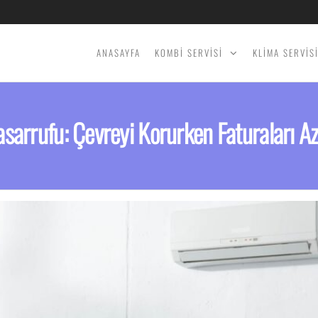
ANASAYFA
KOMBİ SERVİSİ
KLİMA SERVİS
asarrufu: Çevreyi Korurken Faturaları Az