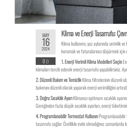
Klima ve Enerji Tasarrufu: Çevr
MAY
16
Klima kullanımı, yaz aylarında serinlik v
2024
korumak ve faturalarınızı düşürmek için u
0
1. Enerji Verimli Klima Modelleri Seçin
Ene
klimaları tercih ederek enerji tasarrufu yapabilirsiniz. Ay
2. Düzenli Bakım ve Temizlik
Klima filtrelerinin düzenli ol
bakımını düzenli olarak yaparak enerji verimliliğini artırabi
3. Doğru Sıcaklık Ayarı
Klimanızı optimum sıcaklık ayarınd
Gereğinden fazla düşük sıcaklık ayarları, enerji tüketimini 
4. Programlanabilir Termostat Kullanın
Programlanabilir t
tasarrufu sağlar. Özellikle evde olmadığınız zamanlarda k