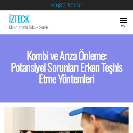
+90 (553) 755 0375
İZTECK
MENÜ
Klima Kombi Teknik Servis
Kombi ve Arıza Önleme:
Potansiyel Sorunları Erken Teşhis
Etme Yöntemleri