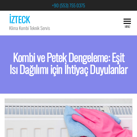
+90 (553) 755 0375
İZTECK
MENÜ
Klima Kombi Teknik Servis
Kombi ve Petek Dengeleme: Eşit
Isı Dağılımı için İhtiyaç Duyulanlar