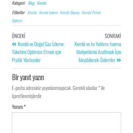
Kategori:
Blog
Kombi
Etiketler
Kombi
Kombi bakım
Kombi Basınç
Kombi Petek
Bakımı
ÖNCEKI
SONRAKI
Kombi ve Doğal Gaz İzleme:
Kombi ve Isı Yalıtımı: Isınma
Tüketimi Optimize Etmek için
Maliyetlerini Azaltmak İçin
Pratik Yöntemler
Alınabilecek Önlemler
Bir yanıt yazın
E-posta adresiniz yayınlanmayacak.
Gerekli alanlar
*
ile
işaretlenmişlerdir
Yorum
*