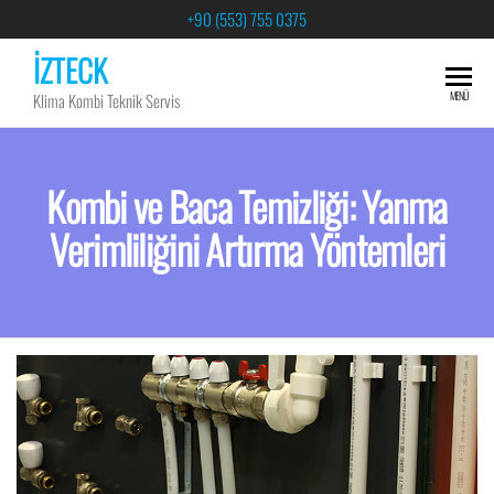
+90 (553) 755 0375
İZTECK
MENÜ
Klima Kombi Teknik Servis
Kombi ve Baca Temizliği: Yanma
Verimliliğini Artırma Yöntemleri