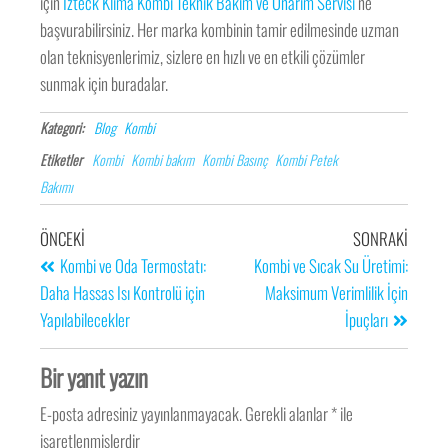
için
İzteck Klima Kombi Teknik Bakım ve Onarım Servisi
‘ne
başvurabilirsiniz. Her marka kombinin tamir edilmesinde uzman
olan teknisyenlerimiz, sizlere en hızlı ve en etkili çözümler
sunmak için buradalar.
Kategori:
Blog
Kombi
Etiketler
Kombi
Kombi bakım
Kombi Basınç
Kombi Petek
Bakımı
ÖNCEKI
SONRAKI
Kombi ve Oda Termostatı:
Kombi ve Sıcak Su Üretimi:
Daha Hassas Isı Kontrolü için
Maksimum Verimlilik İçin
Yapılabilecekler
İpuçları
Bir yanıt yazın
E-posta adresiniz yayınlanmayacak.
Gerekli alanlar
*
ile
işaretlenmişlerdir