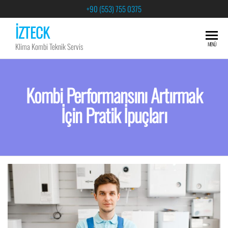
+90 (553) 755 0375
İZTECK
MENÜ
Klima Kombi Teknik Servis
Kombi Performansını Artırmak
İçin Pratik İpuçları