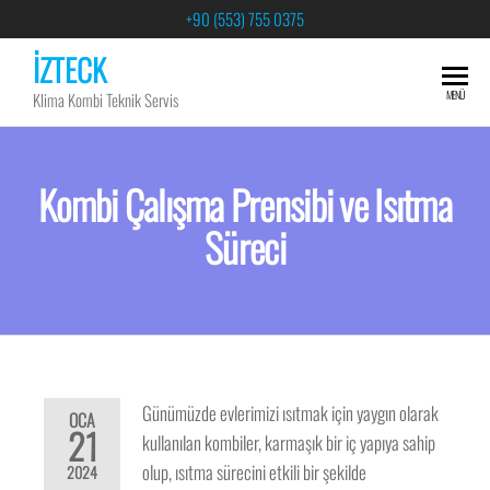
+90 (553) 755 0375
İZTECK
MENÜ
Klima Kombi Teknik Servis
Kombi Çalışma Prensibi ve Isıtma
Süreci
Günümüzde evlerimizi ısıtmak için yaygın olarak
OCA
21
kullanılan kombiler, karmaşık bir iç yapıya sahip
olup, ısıtma sürecini etkili bir şekilde
2024