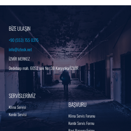
BİZE ULAŞIN
+90 (553) 755 0375
info@izteck.net
İZMİR MERKEZ
Dedebaşı mah. 6052 sok No: 3B Karşıyaka/İZMİR
SERVİSLERİMİZ
BAŞVURU
Klima Servisi
Kombi Servisi
Klima Servis Forumu
Kombi Servis Formu
Bayi Başvuru Formu