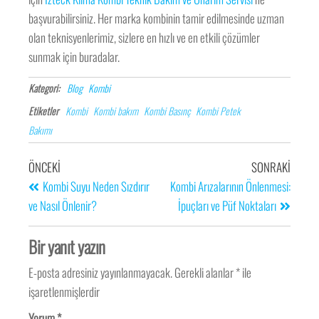
başvurabilirsiniz. Her marka kombinin tamir edilmesinde uzman
olan teknisyenlerimiz, sizlere en hızlı ve en etkili çözümler
sunmak için buradalar.
Kategori:
Blog
Kombi
Etiketler
Kombi
Kombi bakım
Kombi Basınç
Kombi Petek
Bakımı
ÖNCEKI
SONRAKI
Kombi Suyu Neden Sızdırır
Kombi Arızalarının Önlenmesi:
ve Nasıl Önlenir?
İpuçları ve Püf Noktaları
Bir yanıt yazın
E-posta adresiniz yayınlanmayacak.
Gerekli alanlar
*
ile
işaretlenmişlerdir
Yorum
*