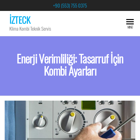
+90 (553) 755 0375
İZTECK
MENÜ
Klima Kombi Teknik Servis
Enerji Verimliliği: Tasarruf İçin
Kombi Ayarları