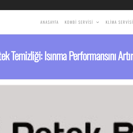
ANASAYFA
KOMBİ SERVİSİ
KLİMA SERVİS
ek Temizliği: Isınma Performansını Artır