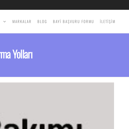
İ
MARKALAR
BLOG
BAYİ BAŞVURU FORMU
İLETİŞİM
ma Yolları