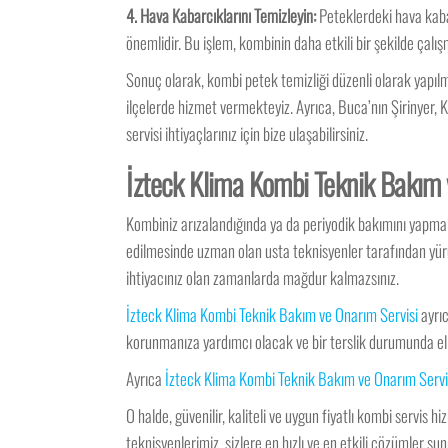
4. Hava Kabarcıklarını Temizleyin:
Peteklerdeki hava kabar
önemlidir. Bu işlem, kombinin daha etkili bir şekilde çalı
Sonuç olarak, kombi petek temizliği düzenli olarak yapılm
ilçelerde hizmet vermekteyiz. Ayrıca, Buca’nın Şirinyer,
servisi ihtiyaçlarınız için bize ulaşabilirsiniz.
İzteck Klima Kombi Teknik Bakım v
Kombiniz arızalandığında ya da periyodik bakımını yapma
edilmesinde uzman olan usta teknisyenler tarafından yürüt
ihtiyacınız olan zamanlarda mağdur kalmazsınız.
İzteck Klima Kombi Teknik Bakım ve Onarım Servisi
ayrıc
korunmanıza yardımcı olacak ve bir terslik durumunda eli
Ayrıca
İzteck Klima Kombi Teknik Bakım ve Onarım Servi
O halde, güvenilir, kaliteli ve uygun fiyatlı kombi servis hi
teknisyenlerimiz, sizlere en hızlı ve en etkili çözümler su