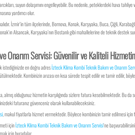
cıkları, suyun dolaşımını engelleyebilir. Bu nedenle, peteklerdeki hava tahliye
şmasına yardımcı olur.
alıdır. İzmir’in tüm ilçelerinde, Bornova, Konak, Karşıyaka, Buca, Çiğli, Karabağ
 Konak’ın Alsancak, Karşıyaka’nın Bostanlı gibi mahallelerine de teknik destek 
e Onarım Servisi: Güvenilir ve Kaliteli Hizmeti
k istediğinizde en doğru adres
İzteck Klima Kombi Teknik Bakım ve Onarım Serv
ülmektedir. Kombinizin arızası en kısa sürede tespit edilir ve tamir edilir, böy
a, almış olduğunuz hizmetin karşılığında sizlere fatura kesebilmektedir. Bu da
nizdeki faturanız güvenceniz olarak kullanabileceksiniz.
si
, makul fiyatlarla hizmet vermektedir. Böylece kombinizin tamir edilmesi için
zmeti için
İzteck Klima Kombi Teknik Bakım ve Onarım Servisi
‘ne başvurabilirsi
nmak için buradalar.