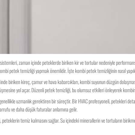
i sistemleri, zaman içinde peteklerde biriken kir ve tortular nedeniyle perform
 kombi petek temizliği yapmak önemlidir. İşte kombi petek temizliğinin nasıl yapıl
çinde biriken kireç, çamur ve hava kabarcıkları, kombi suyunun düzgün dolaşmas
mesine yol açar. Düzenli petek temizliği, bu olumsuz etkileri önleyerek kombini
genellikle uzmanlık gerektiren bir süreçtir. Bir HVAC profesyoneli, petekleri det
sarrufu ve daha düşük faturalar anlamına gelir.
 peteklerin temiz kalmasını sağlar. Su içindeki minerallerin ve tortuların birikme