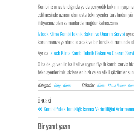
Kombiniz arızalandığında ya da periyodik bakımını yapma
edilmesinde uzman olan usta teknisyenler tarafından yürüt
ihtiyacınız olan zamanlarda mağdur kalmazsınız.
İzteck Klima Kombi Teknik Bakım ve Onarım Servisi
ayrıc
korunmanıza yardımcı olacak ve bir terslik durumunda eli
Ayrıca
İzteck Klima Kombi Teknik Bakım ve Onarım Servi
O halde, güvenilir, kaliteli ve uygun fiyatlı kombi servis hi
teknisyenlerimiz, sizlere en hızlı ve en etkili çözümler su
Kategori:
Blog
Klima
Etiketler
Klima
Klima Bakım
Klim
ÖNCEKI
Kombi Petek Temizliği: Isınma Verimliliğini Artırmanın
Bir yanıt yazın