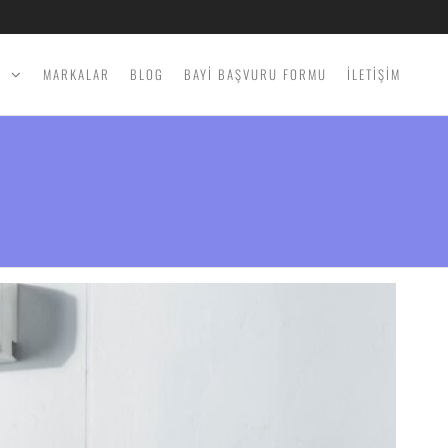
İ
MARKALAR
BLOG
BAYİ BAŞVURU FORMU
İLETİŞİM