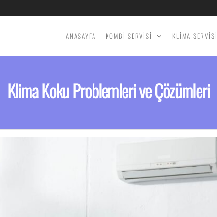
ANASAYFA
KOMBİ SERVİSİ
KLİMA SERVİS
Klima Koku Problemleri ve Çözümleri