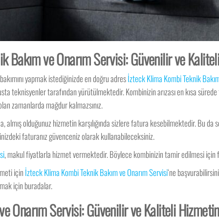
k Bakım ve Onarım Servisi: Güvenilir ve Kalitel
k bakımını yapmak istediğinizde en doğru adres
İzteck Klima Kombi Teknik Bakım
a teknisyenler tarafından yürütülmektedir. Kombinizin arızası en kısa sürede tes
z olan zamanlarda mağdur kalmazsınız.
a, almış olduğunuz hizmetin karşılığında sizlere fatura kesebilmektedir. Bu da
nizdeki faturanız güvenceniz olarak kullanabileceksiniz.
si
, makul fiyatlarla hizmet vermektedir. Böylece kombinizin tamir edilmesi için
zmeti için
İzteck Klima Kombi Teknik Bakım ve Onarım Servisi
‘ne başvurabilirsi
nmak için buradalar.
e Onarım Servisi: Güvenilir ve Kaliteli Hizmeti