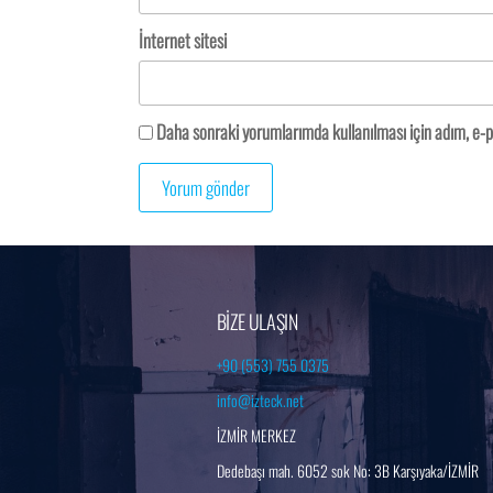
İnternet sitesi
Daha sonraki yorumlarımda kullanılması için adım, e-p
BİZE ULAŞIN
+90 (553) 755 0375
info@izteck.net
İZMİR MERKEZ
Dedebaşı mah. 6052 sok No: 3B Karşıyaka/İZMİR