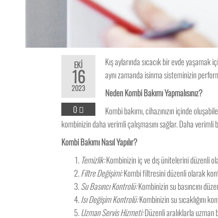
Kış aylarında sıcacık bir evde yaşamak i
EKI
16
aynı zamanda isinma sisteminizin performa
2023
Neden Kombi Bakımı Yapmalısınız?
0
Kombi bakımı, cihazınızın içinde oluşabile
kombinizin daha verimli çalışmasını sağlar. Daha verimli b
Kombi Bakımı Nasıl Yapılır?
Temizlik:
Kombinizin iç ve dış ünitelerini düzenli ol
Filtre Değişimi:
Kombi filtresini düzenli olarak kont
Su Basıncı Kontrolü:
Kombinizin su basıncını düzenl
Isı Değişim Kontrolü:
Kombinizin su sıcaklığını kont
Uzman Servis Hizmeti:
Düzenli aralıklarla uzman b