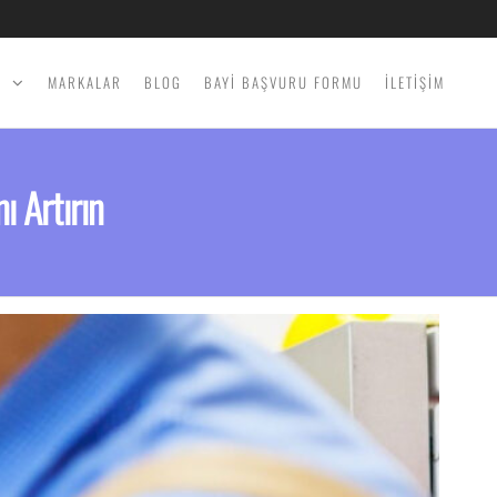
İ
MARKALAR
BLOG
BAYİ BAŞVURU FORMU
İLETİŞİM
ı Artırın