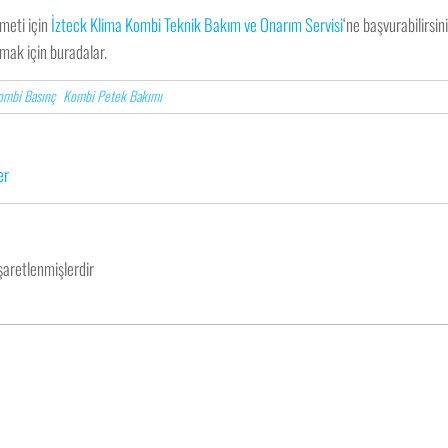
zmeti için
İzteck Klima Kombi Teknik Bakım ve Onarım Servisi
‘ne başvurabilirsi
nmak için buradalar.
ombi Basınç
Kombi Petek Bakımı
er
işaretlenmişlerdir