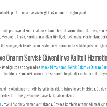
inizin performansını ve güvenliğini sağlamanın en doğru yoludur.
elerinde profesyonel kombi bakımı ve tamiri hizmeti vermektedir. Bornova, Konak,
Menemen, Aliağa, Karaburun ve diğer tüm ilçelerdeki mahallelerde hizmetlerimi
letişime geçebilirsiniz. Isınma sisteminizin sorunsuz bir şekilde çalışması için y
e Onarım Servisi: Güvenilir ve Kaliteli Hizmeti
k istediğinizde en doğru adres
İzteck Klima Kombi Teknik Bakım ve Onarım Serv
ülmektedir. Kombinizin arızası en kısa sürede tespit edilir ve tamir edilir, böy
a, almış olduğunuz hizmetin karşılığında sizlere fatura kesebilmektedir. Bu da
nizdeki faturanız güvenceniz olarak kullanabileceksiniz.
si
, makul fiyatlarla hizmet vermektedir. Böylece kombinizin tamir edilmesi için