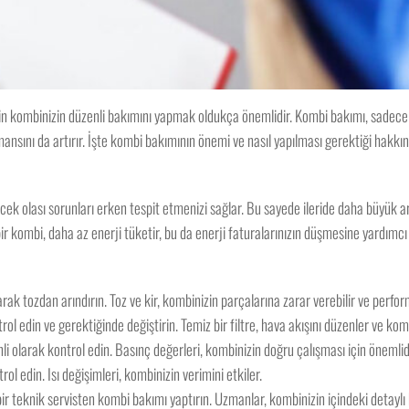
çin kombinizin düzenli bakımını yapmak oldukça önemlidir. Kombi bakımı, sadece
nsını da artırır. İşte kombi bakımının önemi ve nasıl yapılması gerektiği hakkı
cek olası sorunları erken tespit etmenizi sağlar. Bu sayede ileride daha büyük ar
ir kombi, daha az enerji tüketir, bu da enerji faturalarınızın düşmesine yardımcı 
arak tozdan arındırın. Toz ve kir, kombinizin parçalarına zarar verebilir ve perfor
rol edin ve gerektiğinde değiştirin. Temiz bir filtre, hava akışını düzenler ve kom
i olarak kontrol edin. Basınç değerleri, kombinizin doğru çalışması için önemlid
rol edin. Isı değişimleri, kombinizin verimini etkiler.
ir teknik servisten kombi bakımı yaptırın. Uzmanlar, kombinizin içindeki detaylı k