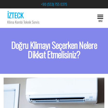
+90 (553) 755 0375
İZTECK
MENÜ
Klima Kombi Teknik Servis
Doğru Klimayı Seçerken Nelere
Dikkat Etmelisiniz?