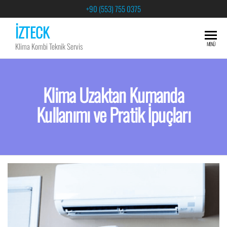
+90 (553) 755 0375
İZTECK
MENÜ
Klima Kombi Teknik Servis
Klima Uzaktan Kumanda
Kullanımı ve Pratik İpuçları