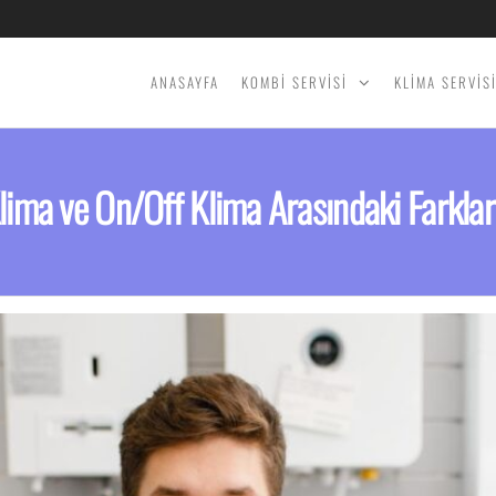
ANASAYFA
KOMBİ SERVİSİ
KLİMA SERVİS
Klima ve On/Off Klima Arasındaki Farklar