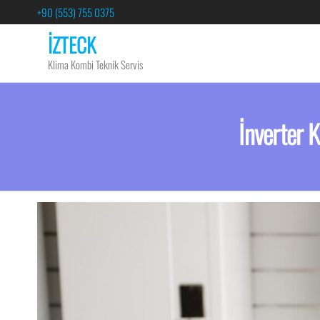
+90 (553) 755 0375
İZTECK
Klima Kombi Teknik Servis
İnverter 