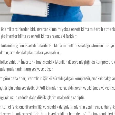
nemli tercihlerden biri, inverter klima mı yoksa on/off klima mı tercih etmeniz g
İşte inverter klima ve on/off klima arasındaki farklar:
 kullanılan geleneksel klimalardır. Bu klima modelleri, sıcaklığı istenilen düzey
denle, sıcaklık dalgalanmaları yaşanabilir.
lojiye sahiptir. İnverter klima, sıcaklık istenilen düzeye ulaştığında kompresörü
algalanmaları minimum seviyeye düşer.
ra göre daha enerji verimlidir. Çünkü sürekli çalışan kompresör, sıcaklık dalgala
ştığı için daha sessizdir. On/off klimalar ise sıcaklık ayarı yapıldığında yüksek ses
ığı için uzun vadede daha düşük işletim maliyetine sahiptir.
 temel fark, enerji verimliliği ve sıcaklık dalgalanmalarının azalmasıdır. Hangi k
zmet veren teknik servisimizle, hem inverter klima hem de on/off klima modelleri h