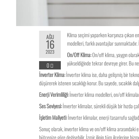
Klima seçimi yaparken karşınıza çıkan en ö
AĞU
16
modelleri, farklı avantajlar sunmaktadır. 
2023
On/Off Klima:
On/off klima, yaygın olarak
yükseldiğinde tekrar devreye girer. Bu ne
0
İnverter Klima:
İnverter klima ise, daha gelişmiş bir tekno
düşürerek istenen sıcaklığı korur. Bu sayede, sıcaklık d
Enerji Verimliliği:
İnverter klima modelleri, on/off klimala
Ses Seviyesi:
İnverter klimalar, sürekli düşük bir hızda çalı
İşletim Maliyeti:
İnverter klimalar, enerji tasarrufu sağlad
Sonuç olarak, inverter klima ve on/off klima arasındaki en
bütçenize göre değişebilir. İzmir ilinin tüm ilçelerine hi