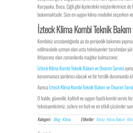
Karşıyaka, Buca, Çiğli gibi ilçelerdeki müşterilerimize d
bulunmaktadır. Size en uygun klima modelini seçerken ve s
İzteck Klima Kombi Teknik Bakım v
Kombiniz arızalandığında ya da periyodik bakımını yapma
edilmesinde uzman olan usta teknisyenler tarafından yürüt
ihtiyacınız olan zamanlarda mağdur kalmazsınız.
İzteck Klima Kombi Teknik Bakım ve Onarım Servisi
ayrıc
korunmanıza yardımcı olacak ve bir terslik durumunda eli
Ayrıca
İzteck Klima Kombi Teknik Bakım ve Onarım Servi
O halde, güvenilir, kaliteli ve uygun fiyatlı kombi servis hi
teknisyenlerimiz, sizlere en hızlı ve en etkili çözümler su
Kategori:
Blog
Klima
Etiketler
Klima
Klima Bakım
Klim