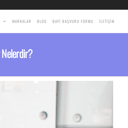
İ
MARKALAR
BLOG
BAYİ BAŞVURU FORMU
İLETİŞİM
 Nelerdir?